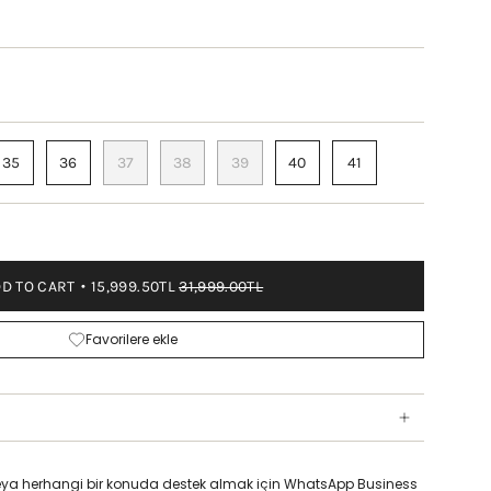
35
36
37
38
39
40
41
D TO CART
15,999.50TL
31,999.00TL
Favorilere ekle
z veya herhangi bir konuda destek almak için WhatsApp Business