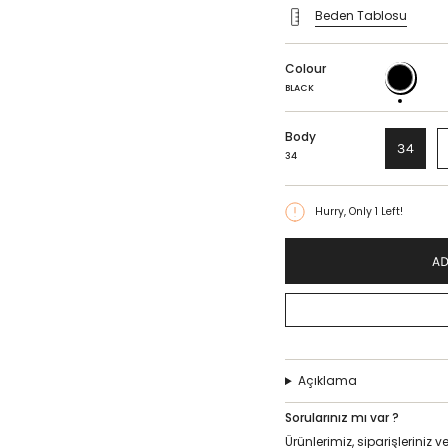
Beden Tablosu
Colour
BLACK
BLACK
Body
34
34
Hurry, Only
1
Left!
AD
Açıklama
Sorularınız mı var ?
Ürünlerimiz, siparişlerini