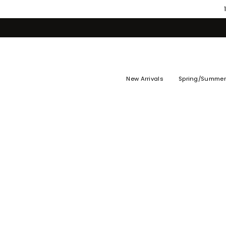
Skip
to
content
New Arrivals
Spring/Summer