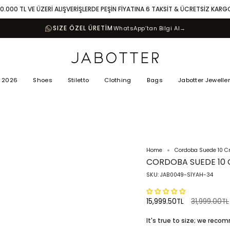
10.000 TL VE ÜZERİ ALIŞVERİŞLERDE PEŞİN FİYATINA 6 TAKSİT & ÜCRETSİZ KARG
SIZE ÖZEL ÜRETİM
WhatsApp’tan Bilgi Al
→
 2026
Shoes
Stiletto
Clothing
Bags
Jabotter Jewelle
Home
Cordoba Suede 10 Cm
CORDOBA SUEDE 10 
SKU: JAB0049-SİYAH-34
Regular
15,999.50TL
31,999.00TL
price
It's true to size; we rec