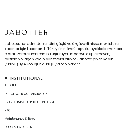
Jabotter, her adımda kendini güçlü ve özgüvenli hissetmek isteyen
kadınlar için tasarlandı. Türkiye’nin öncü topuklu ayakkabı markası
olarak, zarafeti konforla buluşturuyor; modayı takip etmeyen,
tarzıyla yol açan kadınların tercihi oluyor. Jabotter giyen kadın
yürüyüşüyle konuşur, duruşuyla fark yaratır.
INSTITUTIONAL
ABOUT US
INFLUENCER COLLABORATION
FRANCHISING APPLICATION FORM
FAQ
Maintenance & Repair
OUR SALES POINTS