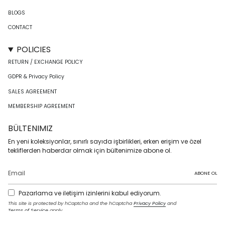
BLOGS
CONTACT
POLICIES
RETURN / EXCHANGE POLICY
GDPR & Privacy Policy
SALES AGREEMENT
MEMBERSHIP AGREEMENT
BÜLTENIMIZ
En yeni koleksiyonlar, sınırlı sayıda işbirlikleri, erken erişim ve özel
tekliflerden haberdar olmak için bültenimize abone ol.
ABONE OL
Pazarlama ve iletişim izinlerini kabul ediyorum.
This site is protected by hCaptcha and the hCaptcha
Privacy Policy
and
Terms of Service
apply.