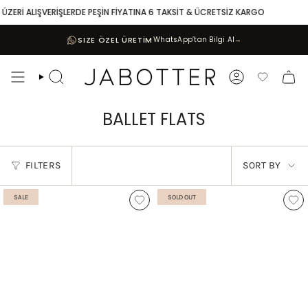
Skip
ÜZERİ ALIŞVERİŞLERDE PEŞİN FİYATINA 6 TAKSİT & ÜCRETSİZ KARGO
to
content
SIZE ÖZEL ÜRETİM
WhatsApp’tan Bilgi Al
→
Search
Account
Favoriler
BALLET FLATS
SORT
FILTERS
SORT BY
BY
SALE
SOLD OUT