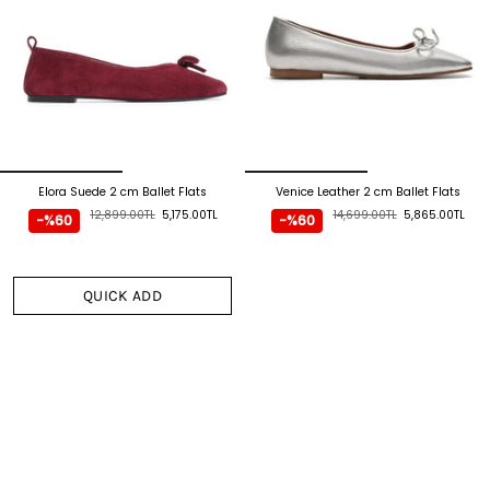
Elora Suede 2 cm Ballet Flats
Venice Leather 2 cm Ballet Flats
12,899.00TL
5,175.00TL
14,699.00TL
5,865.00TL
-%60
-%60
QUICK ADD