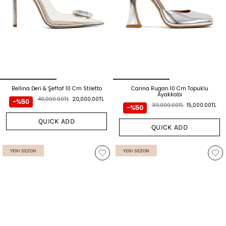
Bellina Deri & Şeffaf 10 Cm Stiletto
Carina Rugan 10 Cm Topuklu
Ayakkabı
40,000.00TL
20,000.00TL
-%50
30,000.00TL
15,000.00TL
-%50
QUICK ADD
QUICK ADD
YENI SEZON
YENI SEZON