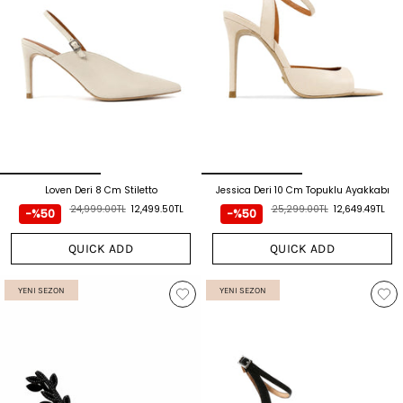
Loven Deri 8 Cm Stiletto
Jessica Deri 10 Cm Topuklu Ayakkabı
24,999.00TL
12,499.50TL
25,299.00TL
12,649.49TL
-%50
-%50
QUICK ADD
QUICK ADD
YENI SEZON
YENI SEZON