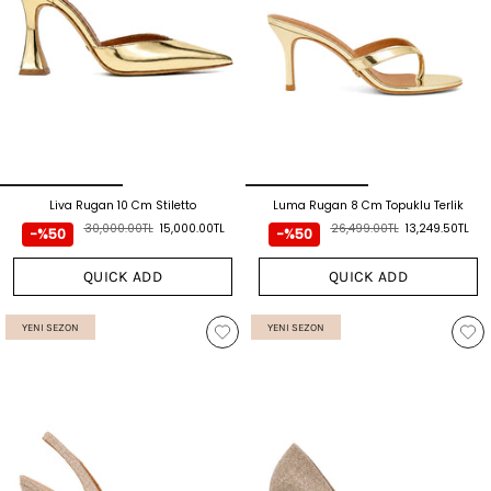
Liva Rugan 10 Cm Stiletto
Luma Rugan 8 Cm Topuklu Terlik
30,000.00TL
15,000.00TL
26,499.00TL
13,249.50TL
-%50
-%50
QUICK ADD
QUICK ADD
YENI SEZON
YENI SEZON