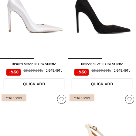
Blanca Saten 10 Cm Stiletto
Blanca Süet 10 Cm Stiletto
25,299.00TL
12,649.49TL
25,299.00TL
12,649.49TL
-%50
-%50
QUICK ADD
QUICK ADD
YENI SEZON
YENI SEZON