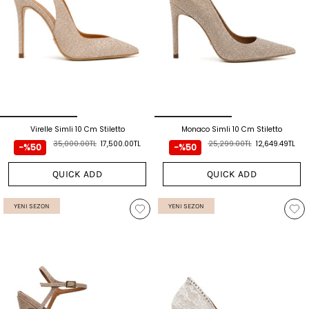
Virelle Simli 10 Cm Stiletto
Monaco Simli 10 Cm Stiletto
35,000.00TL
17,500.00TL
25,299.00TL
12,649.49TL
-%50
-%50
QUICK ADD
QUICK ADD
YENI SEZON
YENI SEZON