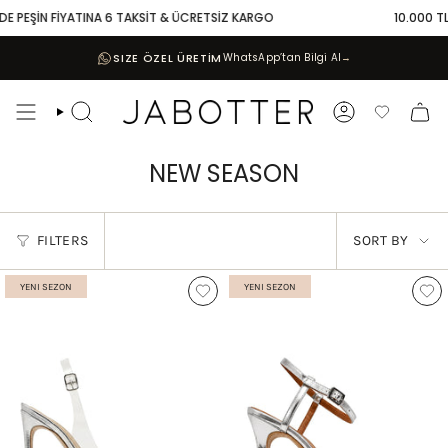
Skip
ŞİN FİYATINA 6 TAKSİT & ÜCRETSİZ KARGO
10.000 TL VE ÜZ
to
content
SIZE ÖZEL ÜRETİM
WhatsApp’tan Bilgi Al
→
Search
Account
Favoriler
NEW SEASON
SORT
FILTERS
SORT BY
BY
YENI SEZON
YENI SEZON