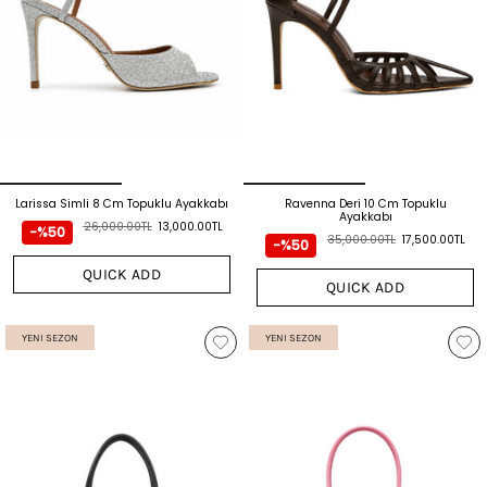
Larissa Simli 8 Cm Topuklu Ayakkabı
Ravenna Deri 10 Cm Topuklu
Ayakkabı
26,000.00TL
13,000.00TL
-%50
35,000.00TL
17,500.00TL
-%50
QUICK ADD
QUICK ADD
YENI SEZON
YENI SEZON