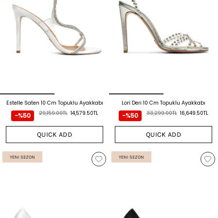
Estelle Saten 10 Cm Topuklu Ayakkabı
Lori Deri 10 Cm Topuklu Ayakkabı
29,159.00TL
14,579.50TL
33,299.00TL
16,649.50TL
-%50
-%50
QUICK ADD
QUICK ADD
YENI SEZON
YENI SEZON