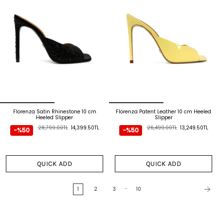
Florenza Satin Rhinestone 10 cm
Florenza Patent Leather 10 cm Heeled
Heeled Slipper
Slipper
28,799.00TL
14,399.50TL
26,499.00TL
13,249.50TL
-%50
-%50
QUICK ADD
QUICK ADD
…
1
2
3
10