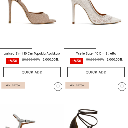
Larissa Simli 10 Cm Topuklu Ayakkabı
Yselle Saten 10 Cm Stiletto
26,000.00TL
13,000.00TL
36,000.00TL
18,000.00TL
-%50
-%50
QUICK ADD
QUICK ADD
YENI SEZON
YENI SEZON