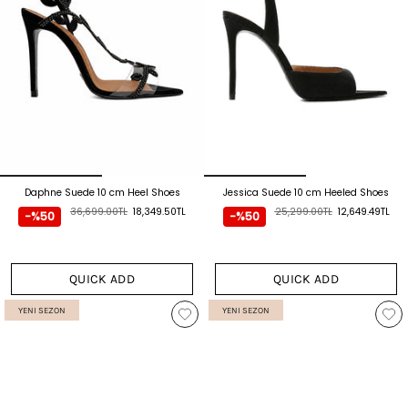
Daphne Suede 10 cm Heel Shoes
Jessica Suede 10 cm Heeled Shoes
36,699.00TL
18,349.50TL
25,299.00TL
12,649.49TL
-%50
-%50
QUICK ADD
QUICK ADD
YENI SEZON
YENI SEZON