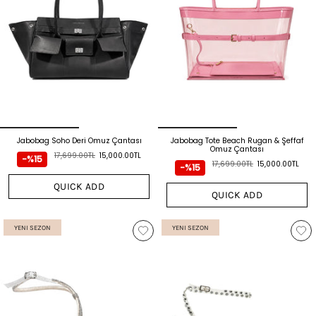
Jabobag Soho Deri Omuz Çantası
Jabobag Tote Beach Rugan & Şeffaf
Omuz Çantası
17,699.00TL
15,000.00TL
-%15
17,699.00TL
15,000.00TL
-%15
QUICK ADD
QUICK ADD
YENI SEZON
YENI SEZON