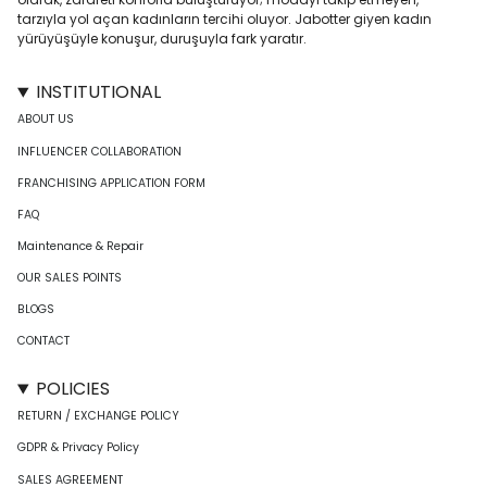
tarzıyla yol açan kadınların tercihi oluyor. Jabotter giyen kadın
yürüyüşüyle konuşur, duruşuyla fark yaratır.
INSTITUTIONAL
ABOUT US
INFLUENCER COLLABORATION
FRANCHISING APPLICATION FORM
FAQ
Maintenance & Repair
OUR SALES POINTS
BLOGS
CONTACT
POLICIES
RETURN / EXCHANGE POLICY
GDPR & Privacy Policy
SALES AGREEMENT