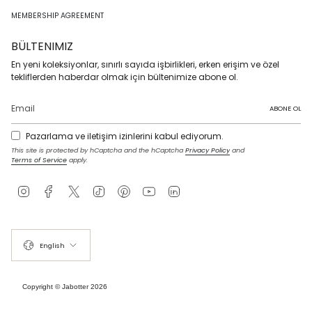
MEMBERSHIP AGREEMENT
BÜLTENIMIZ
En yeni koleksiyonlar, sınırlı sayıda işbirlikleri, erken erişim ve özel
tekliflerden haberdar olmak için bültenimize abone ol.
ABONE OL
Pazarlama ve iletişim izinlerini kabul ediyorum.
This site is protected by hCaptcha and the hCaptcha
Privacy Policy
and
Terms of Service
apply.
I
F
T
T
P
Y
L
n
a
w
i
i
o
i
s
c
i
k
n
u
n
t
e
t
T
t
T
k
LANGUAGE
a
b
t
o
e
u
e
g
o
e
k
r
b
d
English
r
o
r
e
e
i
a
k
s
n
m
t
Copyright © Jabotter 2026