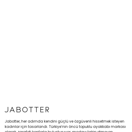
Jabotter, her adımda kendini güçlü ve özgüvenli hissetmek isteyen
kadınlar için tasarlandı. Türkiye’nin öncü topuklu ayakkabı markası
olarak, zarafeti konforla buluşturuyor; modayı takip etmeyen,