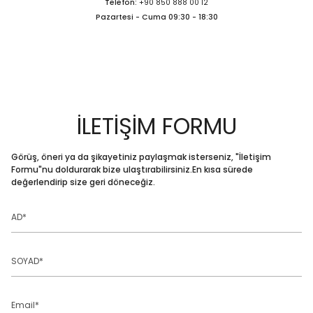
Telefon:
+90 850 888 00 12
Pazartesi - Cuma 09:30 - 18:30
İLETİŞİM FORMU
Görüş, öneri ya da şikayetiniz paylaşmak isterseniz, "İletişim
Formu"nu doldurarak bize ulaştırabilirsiniz.En kısa sürede
değerlendirip size geri döneceğiz.
AD
SOYAD
Email