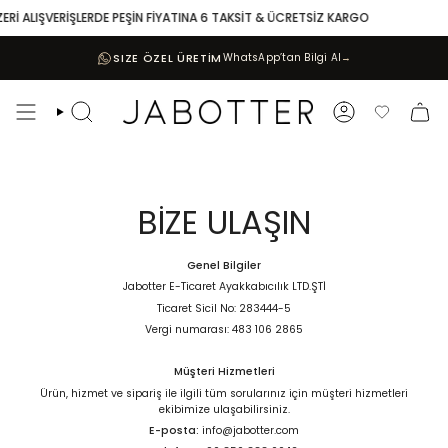
Skip
ALIŞVERİŞLERDE PEŞİN FİYATINA 6 TAKSİT & ÜCRETSİZ KARGO
to
content
SIZE ÖZEL ÜRETİM
WhatsApp’tan Bilgi Al
→
Search
Account
Favoriler
BİZE ULAŞIN
Genel Bilgiler
Jabotter E-Ticaret Ayakkabıcılık LTD.ŞTİ
Ticaret Sicil No: 283444-5
Vergi numarası: 483 106 2865
Müşteri Hizmetleri
Ürün, hizmet ve sipariş ile ilgili tüm sorularınız için müşteri hizmetleri
ekibimize ulaşabilirsiniz.
E-posta:
info@jabotter.com