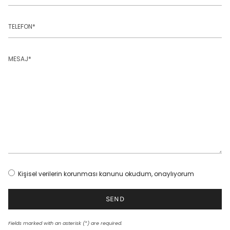
TELEFON
MESAJ
Kişisel verilerin korunması kanunu okudum, onaylıyorum
SEND
Fields marked with an asterisk (*) are required.