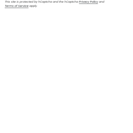
This site is protected by hCaptcha and the hCaptcha
Privacy Policy
and
Terms of Service
apply.