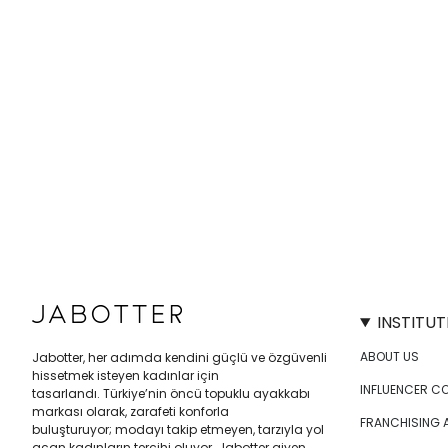
INSTITUT
ABOUT US
Jabotter, her adımda kendini güçlü ve özgüvenli
hissetmek isteyen kadınlar için
INFLUENCER C
tasarlandı. Türkiye’nin öncü topuklu ayakkabı
markası olarak, zarafeti konforla
FRANCHISING 
buluşturuyor; modayı takip etmeyen, tarzıyla yol
açan kadınların tercihi oluyor. Jabotter giyen