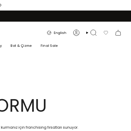
O
LANGUAGE
English
Account
Search
Favorilerim
ry
Bot & Çizme
Final Sale
FORMU
i kurmanız için franchising fırsatları sunuyor.