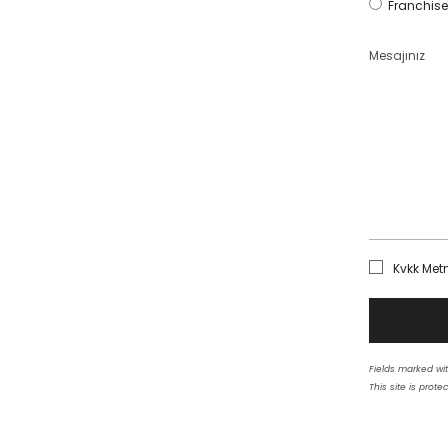
Franchise
Mesajınız
Kvkk Met
Fields marked wit
This site is pro