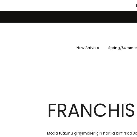
Skip
to
content
New Arrivals
Spring/Summer
FRANCHIS
Moda tutkunu girişimciler için harika bir fırsat! J