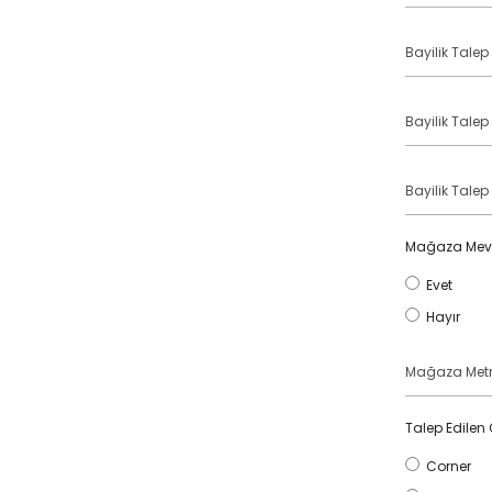
Edilen
Ülke
Bayilik
Talep
Edilen
il
Bayilik
Talep
Edilen
ilçe
Bayilik
Talep
Edilen
mağaza
Mağaza Mev
adresi
Evet
Hayır
Mağaza
MetreKare
Ölçüsü
Talep Edilen
Corner