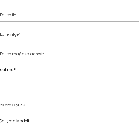
cut mu?
 Çalışma Modeli