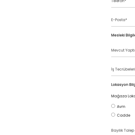
E-
Posta
Mesleki Bilgil
Mevcut
Yaptığınız
İş
İş
Tecrübelerini
Lokasyon Bilg
Mağaza Lok
Avm
Cadde
Bayilik
Talep