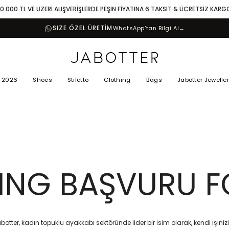
10.000 TL VE ÜZERİ ALIŞVERİŞLERDE PEŞİN FİYATINA 6 TAKSİT & ÜCRETSİZ KARG
SIZE ÖZEL ÜRETİM
WhatsApp’tan Bilgi Al
→
 2026
Shoes
Stiletto
Clothing
Bags
Jabotter Jewelle
ING BAŞVURU 
abotter, kadın topuklu ayakkabı sektöründe lider bir isim olarak, kendi işiniz