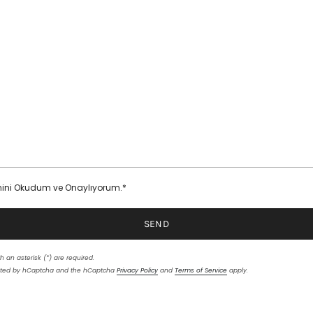
nini Okudum ve Onaylıyorum.*
SEND
h an asterisk (*) are required.
tected by hCaptcha and the hCaptcha
Privacy Policy
and
Terms of Service
apply.