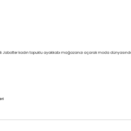
endi Jabotter kadın topuklu ayakkabı mağazanızı açarak moda dünyasında b
eri