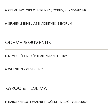
ÖDEME SAYFASINDA SORUN YAŞIYORUM, NE YAPMALIYIM?
SIPARIŞIM ELIME ULAŞTI IADE ETMEK ISTIYORUM
ÖDEME & GÜVENLIK
MEVCUT ÖDEME YÖNTEMLERINIZ NELERDIR?
WEB SITENIZ GÜVENLI MI?
KARGO & TESLIMAT
HANGI KARGO FIRMALARI ILE GÖNDERIM SAĞLIYORSUNUZ?