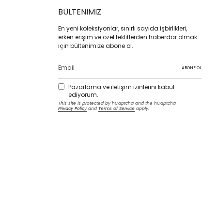
BÜLTENIMIZ
En yeni koleksiyonlar, sınırlı sayıda işbirlikleri,
erken erişim ve özel tekliflerden haberdar olmak
için bültenimize abone ol.
ABONE OL
Pazarlama ve iletişim izinlerini kabul
ediyorum.
This site is protected by hCaptcha and the hCaptcha
Privacy Policy
and
Terms of Service
apply.