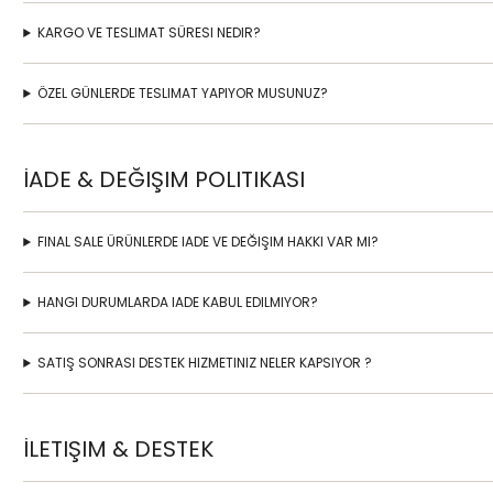
KARGO VE TESLIMAT SÜRESI NEDIR?
ÖZEL GÜNLERDE TESLIMAT YAPIYOR MUSUNUZ?
İADE & DEĞIŞIM POLITIKASI
FINAL SALE ÜRÜNLERDE IADE VE DEĞIŞIM HAKKI VAR MI?
HANGI DURUMLARDA IADE KABUL EDILMIYOR?
SATIŞ SONRASI DESTEK HIZMETINIZ NELER KAPSIYOR ?
İLETIŞIM & DESTEK