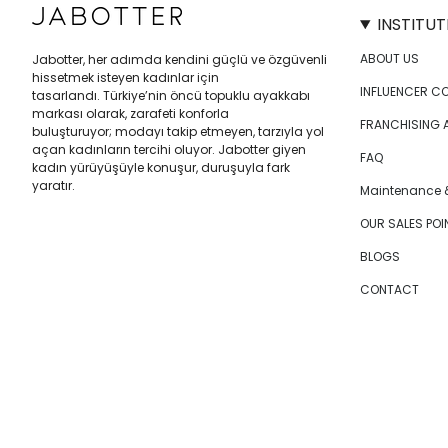
INSTITUT
ABOUT US
Jabotter, her adımda kendini güçlü ve özgüvenli
hissetmek isteyen kadınlar için
INFLUENCER C
tasarlandı. Türkiye’nin öncü topuklu ayakkabı
markası olarak, zarafeti konforla
FRANCHISING 
buluşturuyor; modayı takip etmeyen, tarzıyla yol
açan kadınların tercihi oluyor. Jabotter giyen
FAQ
kadın yürüyüşüyle konuşur, duruşuyla fark
yaratır.
Maintenance &
OUR SALES POI
BLOGS
CONTACT
I
F
T
T
P
Y
L
n
a
w
i
i
o
i
s
c
i
k
n
u
n
t
e
t
T
t
T
k
a
b
t
o
e
u
e
LANGUAGE
g
o
e
k
r
b
d