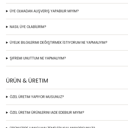
ÜYE OLMADAN ALIŞVERIŞ YAPABILIR MIYIM?
NASIL ÜYE OLABİLİRİM?
ÜYELIK BILGILERIMI DEĞIŞTIRMEK İSTIYORUM NE YAPMALIYIM?
ŞIFREMI UNUTTUM NE YAPMALIYIM?
ÜRÜN & ÜRETIM
ÖZEL ÜRETIM YAPIYOR MUSUNUZ?
ÖZEL ÜRETIM ÜRÜNLERINI IADE EDEBILIR MIYIM?