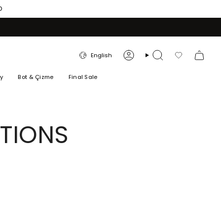
O
LANGUAGE
English
Account
Search
Favorilerim
ry
Bot & Çizme
Final Sale
TIONS