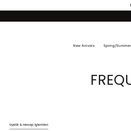
Skip
to
content
New Arrivals
Spring/Summer
FREQ
Üyelik & Hesap İşlemleri