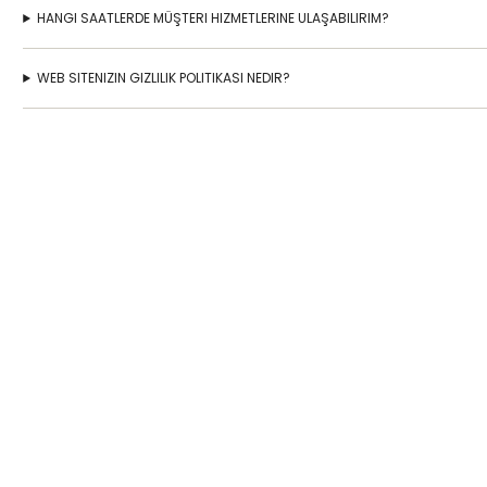
HANGI SAATLERDE MÜŞTERI HIZMETLERINE ULAŞABILIRIM?
WEB SITENIZIN GIZLILIK POLITIKASI NEDIR?