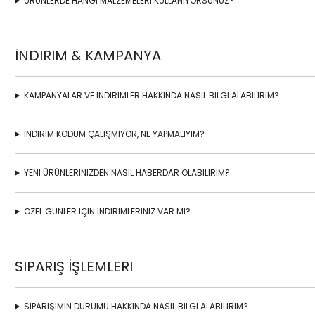
ÜRÜNLERDE HANGI MALZEMELERI KULLANIYORSUNUZ?
İNDIRIM & KAMPANYA
KAMPANYALAR VE INDIRIMLER HAKKINDA NASIL BILGI ALABILIRIM?
İNDIRIM KODUM ÇALIŞMIYOR, NE YAPMALIYIM?
YENI ÜRÜNLERINIZDEN NASIL HABERDAR OLABILIRIM?
ÖZEL GÜNLER IÇIN INDIRIMLERINIZ VAR MI?
SIPARIŞ İŞLEMLERI
SIPARIŞIMIN DURUMU HAKKINDA NASIL BILGI ALABILIRIM?