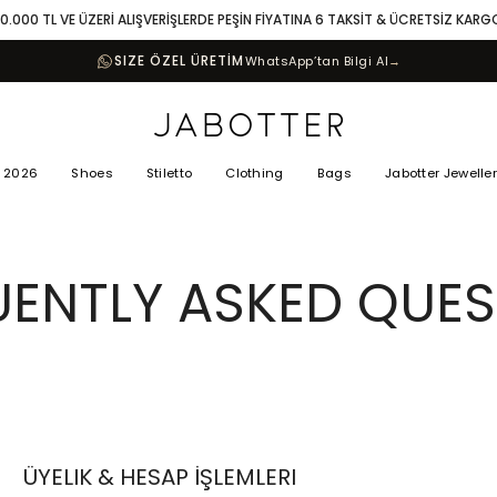
10.000 TL VE ÜZERİ ALIŞVERİŞLERDE PEŞİN FİYATINA 6 TAKSİT & ÜCRETSİZ KARG
SIZE ÖZEL ÜRETİM
WhatsApp’tan Bilgi Al
→
 2026
Shoes
Stiletto
Clothing
Bags
Jabotter Jewelle
UENTLY ASKED QUES
ÜYELIK & HESAP İŞLEMLERI