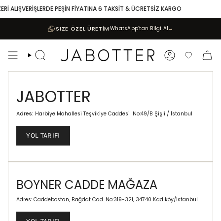
Skip
Rİ ALIŞVERİŞLERDE PEŞİN FİYATINA 6 TAKSİT & ÜCRETSİZ KARGO
to
content
SIZE ÖZEL ÜRETİM
WhatsApp’tan Bilgi Al
→
Search
Account
Favoriler
JABOTTER
Adres:
Harbiye Mahallesi Teşvikiye Caddesi No:49/B Şişli / İstanbul
YOL TARIFI
BOYNER CADDE MAĞAZA
Adres: Caddebostan, Bağdat Cad. No:319-321, 34740 Kadıköy/İstanbul