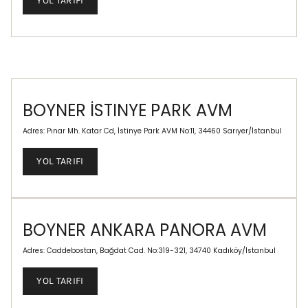
YOL TARIFI
BOYNER İSTINYE PARK AVM
Adres: Pınar Mh. Katar Cd, İstinye Park AVM No:11, 34460 Sarıyer/İstanbul
YOL TARIFI
BOYNER ANKARA PANORA AVM
Adres: Caddebostan, Bağdat Cad. No:319-321, 34740 Kadıköy/İstanbul
YOL TARIFI