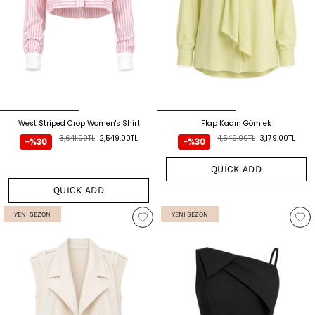
West Striped Crop Women's Shirt
Flap Kadın Gömlek
3,641.00TL
2,549.00TL
4,549.00TL
3,179.00TL
-%30
-%30
QUICK ADD
QUICK ADD
YENI SEZON
YENI SEZON