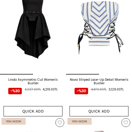
Linda Asymmetric Cut Women's
Nova Striped Lace-Up Detail Women's
Bustier
Bustier
6,027.00TL
4,219.00TL
4,470.00TL
3,129.00TL
-%30
-%30
QUICK ADD
QUICK ADD
YENI SEZON
YENI SEZON