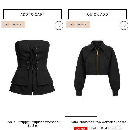
ADD TO CART
QUICK ADD
YENI SEZON
YENI SEZON
Evelin Strappy Strapless Women's
Sletra Zippered Crop Women's Jacket
Bustier
7,141.00TL
4,999.00TL
-%30