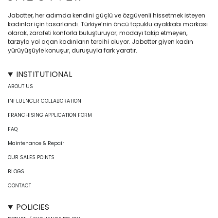
Jabotter, her adımda kendini güçlü ve özgüvenli hissetmek isteyen
kadınlar için tasarlandı. Türkiye’nin öncü topuklu ayakkabı markası
olarak, zarafeti konforla buluşturuyor; modayı takip etmeyen,
tarzıyla yol açan kadınların tercihi oluyor. Jabotter giyen kadın
yürüyüşüyle konuşur, duruşuyla fark yaratır.
INSTITUTIONAL
ABOUT US
INFLUENCER COLLABORATION
FRANCHISING APPLICATION FORM
FAQ
Maintenance & Repair
OUR SALES POINTS
BLOGS
CONTACT
POLICIES