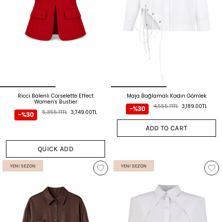
Ricci Balenli Corselette Effect
Maja Bağlamalı Kadın Gömlek
Women's Bustier
4,555.71TL
3,189.00TL
-%30
5,355.71TL
3,749.00TL
-%30
ADD TO CART
QUICK ADD
YENI SEZON
YENI SEZON