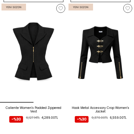
YENI SEZON
YENI SEZON
Caliente Women's Padded Zippered
Hook Metal Accessory Crop Women's
Vest
Jacket
6,127.14TL
4,289.00TL
9,370.00TL
6,559.00TL
-%30
-%30