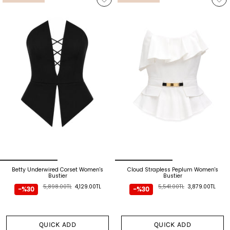
Betty Underwired Corset Women's
Cloud Strapless Peplum Women's
Bustier
Bustier
5,898.00TL
4,129.00TL
5,541.00TL
3,879.00TL
-%30
-%30
QUICK ADD
QUICK ADD