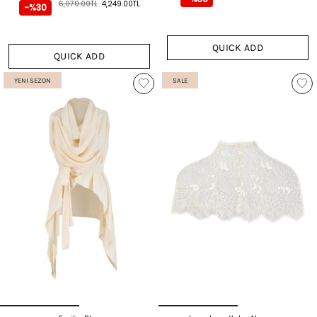
6,070.00TL
4,249.00TL
-%30
QUICK ADD
QUICK ADD
YENI SEZON
SALE