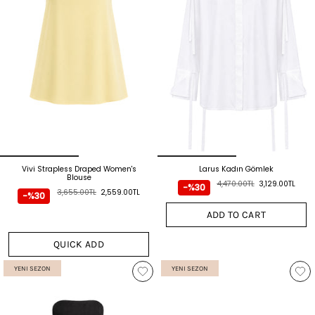
Vivi Strapless Draped Women's
Larus Kadın Gömlek
Blouse
4,470.00TL
3,129.00TL
-%30
3,655.00TL
2,559.00TL
-%30
ADD TO CART
QUICK ADD
YENI SEZON
YENI SEZON