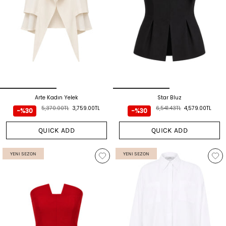
Arte Kadın Yelek
Star Bluz
5,370.00TL
3,759.00TL
6,541.43TL
4,579.00TL
-%30
-%30
QUICK ADD
QUICK ADD
YENI SEZON
YENI SEZON