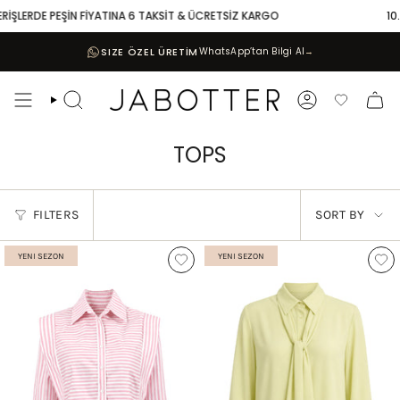
Skip
DE PEŞİN FİYATINA 6 TAKSİT & ÜCRETSİZ KARGO
10.000 TL V
to
content
SIZE ÖZEL ÜRETİM
WhatsApp’tan Bilgi Al
→
Search
Account
Favoriler
TOPS
SORT
FILTERS
SORT BY
BY
YENI SEZON
YENI SEZON