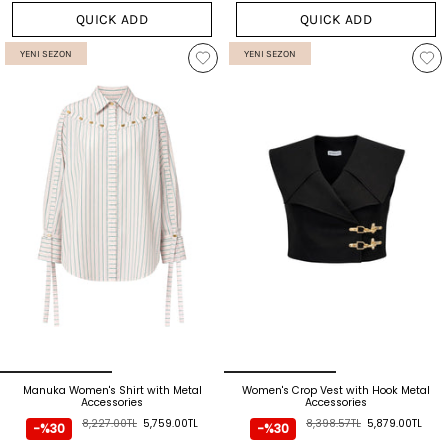
QUICK ADD
QUICK ADD
YENI SEZON
YENI SEZON
Manuka Women's Shirt with Metal
Women's Crop Vest with Hook Metal
Accessories
Accessories
8,227.00TL
5,759.00TL
8,398.57TL
5,879.00TL
-%30
-%30