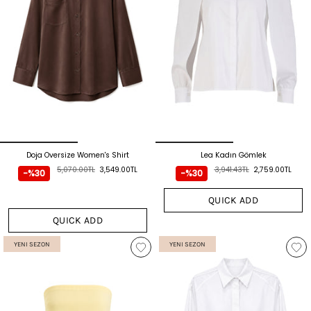
Doja Oversize Women's Shirt
Lea Kadın Gömlek
5,070.00TL
3,549.00TL
3,941.43TL
2,759.00TL
-%30
-%30
QUICK ADD
QUICK ADD
YENI SEZON
YENI SEZON