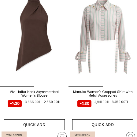
Vivi Halter Neck Asymmetrical
Manuka Women's Cropped Shirt with
Women's Blouse
Metal Accessories
3,655.00TL
2,559.00TL
4,941.00TL
3,459.00TL
-%30
-%30
QUICK ADD
QUICK ADD
YENI SEZON
YENI SEZON