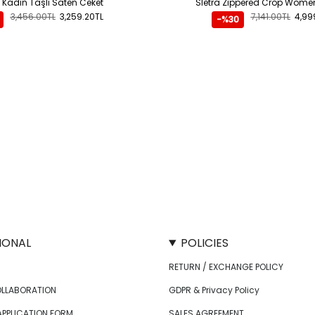
 Kadın Taşlı Saten Ceket
Sletra Zippered Crop Women
3,456.00TL
3,259.20TL
7,141.00TL
4,99
-%30
IONAL
POLICIES
RETURN / EXCHANGE POLICY
OLLABORATION
GDPR & Privacy Policy
APPLICATION FORM
SALES AGREEMENT