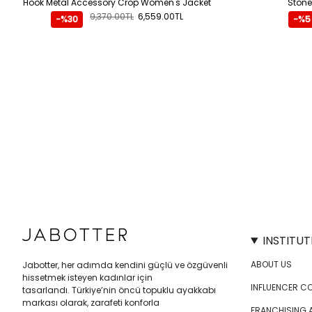
Hook Metal Accessory Crop Women's Jacket
Stone
9,370.00TL
6,559.00TL
-%30
-%5
INSTITUT
ABOUT US
Jabotter, her adımda kendini güçlü ve özgüvenli
hissetmek isteyen kadınlar için
INFLUENCER C
tasarlandı. Türkiye’nin öncü topuklu ayakkabı
markası olarak, zarafeti konforla
FRANCHISING 