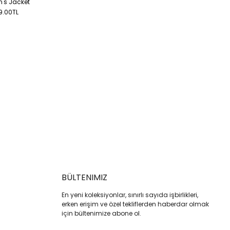
's Jacket
9.00TL
BÜLTENIMIZ
En yeni koleksiyonlar, sınırlı sayıda işbirlikleri,
erken erişim ve özel tekliflerden haberdar olmak
için bültenimize abone ol.