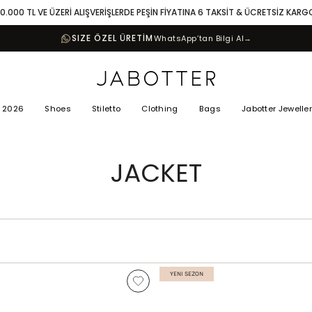
10.000 TL VE ÜZERİ ALIŞVERİŞLERDE PEŞİN FİYATINA 6 TAKSİT & ÜCRETSİZ KARG
SIZE ÖZEL ÜRETİM
WhatsApp’tan Bilgi Al
→
 2026
Shoes
Stiletto
Clothing
Bags
Jabotter Jewelle
JACKET
YENI SEZON