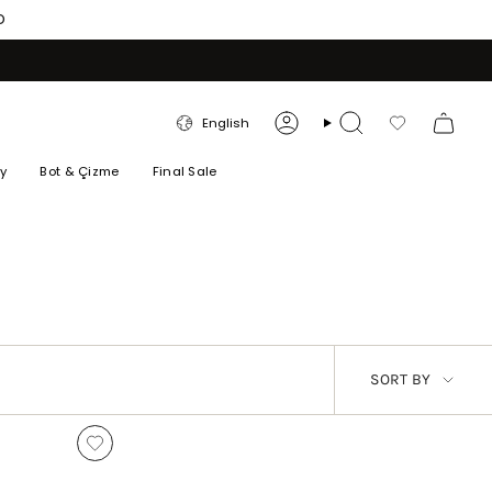
O
LANGUAGE
English
Account
Search
Favorilerim
ry
Bot & Çizme
Final Sale
SORT
SORT BY
BY