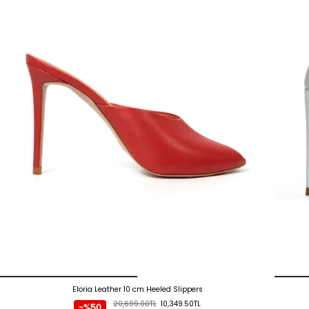
Eloria Leather 10 cm Heeled Slippers
20,699.00TL
10,349.50TL
-%50