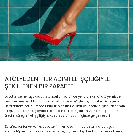
ATÖLYEDEN: HER ADIMI EL İŞÇILIĞIYLE
ŞEKILLENEN BIR ZARAFET
Jabotter’de her ayakkabı, İstanbul’un kalbinde yer alan kendi atölyemizde,
nesilden nesile aktarılan zanaatkârlık geleneğiyle hayat bulur. Deneyimli
ustalarımız, her bir modeli büyük bir tutku, dikkat ve incelikle işler. Tasarımın
ilk çizgilerinden başlayarak, kalıp alma, kesim, dikim ve montaj gibi tüm
üretim süreçleri el işçiliğiyle, kusursuz bir uyum içinde gerçekleştirilir.
Zarafet, konfor ve kalite; Jabotter’in her tasarımında ustalıkla buluşur.
Kullandığımız her malzeme özenle seçilir; her dikiş, her kıvrım, her dokunuş