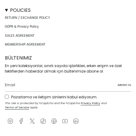
POLICIES
RETURN / EXCHANGE POLICY
GDPR & Privacy Policy
SALES AGREEMENT
MEMBERSHIP AGREEMENT
BÜLTENIMIZ
En yeni koleksiyonlar, sınırlı sayıda işbirlikleri, erken erişim ve özel
tekliflerden haberdar olmak için bültenimize abone ol.
ABONE OL
Pazarlama ve iletişim izinlerini kabul ediyorum.
This site is protected by hCaptcha and the hCaptcha
Privacy Policy
and
Terms of Service
apply.
I
F
T
T
P
Y
L
n
a
w
i
i
o
i
s
c
i
k
n
u
n
t
e
t
T
t
T
k