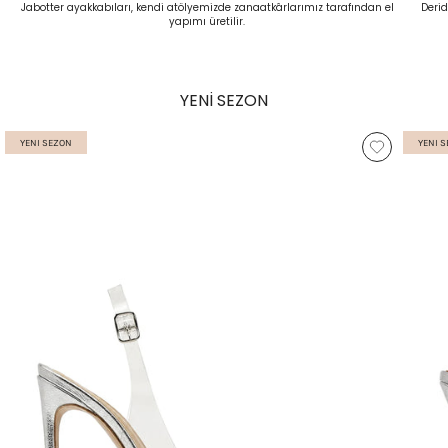
Jabotter ayakkabıları, kendi atölyemizde zanaatkârlarımız tarafından el
Derid
yapımı üretilir.
YENİ SEZON
YENI SEZON
YENI 