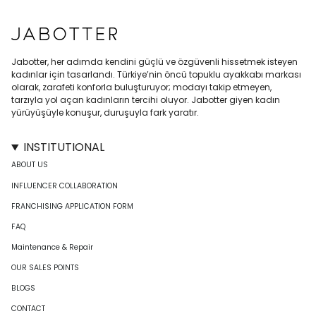
Jabotter, her adımda kendini güçlü ve özgüvenli hissetmek isteyen
kadınlar için tasarlandı. Türkiye’nin öncü topuklu ayakkabı markası
olarak, zarafeti konforla buluşturuyor; modayı takip etmeyen,
tarzıyla yol açan kadınların tercihi oluyor. Jabotter giyen kadın
yürüyüşüyle konuşur, duruşuyla fark yaratır.
INSTITUTIONAL
ABOUT US
INFLUENCER COLLABORATION
FRANCHISING APPLICATION FORM
FAQ
Maintenance & Repair
OUR SALES POINTS
BLOGS
CONTACT