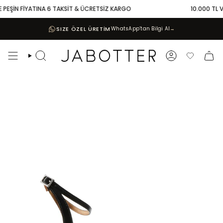
Skip
PEŞİN FİYATINA 6 TAKSİT & ÜCRETSİZ KARGO
10.000 TL VE 
to
content
SIZE ÖZEL ÜRETİM
WhatsApp’tan Bilgi Al
→
Search
Account
Favoriler