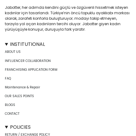
Jabotter, her adımda kendini güçlü ve özgüvenli hissetmek isteyen
kadınlar için tasarlandı. Türkiye’nin öncü topuklu ayakkabı markası
olarak, zarafeti konforla buluşturuyor; modayı takip etmeyen,
tarzıyla yol açan kadınların tercihi oluyor. Jabotter giyen kadın
yürüyüşüyle konuşur, duruşuyla fark yaratır.
INSTITUTIONAL
ABOUT US
INFLUENCER COLLABORATION
FRANCHISING APPLICATION FORM
FAQ
Maintenance & Repair
OUR SALES POINTS
BLOGS
CONTACT
POLICIES
RETURN / EXCHANGE POLICY