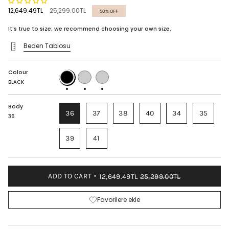
Regular
12,649.49TL
25,299.00TL
50%
OFF
price
It's true to size; we recommend choosing your own size.
Beden Tablosu
Colour
BLACK
CARAMEL
BORDEAUX
BLACK
Body
36
37
38
40
34
35
36
39
41
ADD TO CART
12,649.49TL
25,299.00TL
Favorilere ekle