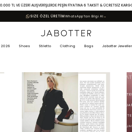
10.000 TL VE ÜZERİ ALIŞVERİŞLERDE PEŞİN FİYATINA 6 TAKSİT & ÜCRETSİZ KARG
SIZE ÖZEL ÜRETİM
WhatsApp’tan Bilgi Al
→
 2026
Shoes
Stiletto
Clothing
Bags
Jabotter Jewelle