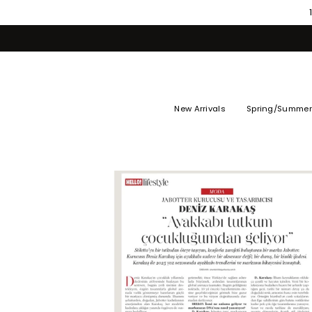
Skip
to
content
New Arrivals
Spring/Summer