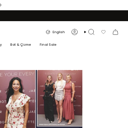
O
LANGUAGE
English
Account
Search
Favorilerim
ry
Bot & Çizme
Final Sale