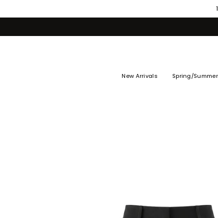
Skip
to
content
New Arrivals
Spring/Summer