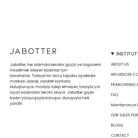
INSTITUT
ABOUT US
Jabotter, her adımda kendini güçlü ve özgüvenli
hissetmek isteyen kadınlar için
INFLUENCER C
tasarlandı. Türkiye’nin öncü topuklu ayakkabı
markası olarak, zarafeti konforla
FRANCHISING 
buluşturuyor; modayı takip etmeyen, tarzıyla yol
açan kadınların tercihi oluyor. Jabotter giyen
FAQ
kadın yürüyüşüyle konuşur, duruşuyla fark
yaratır.
Maintenance &
OUR SALES POI
BLOGS
CONTACT