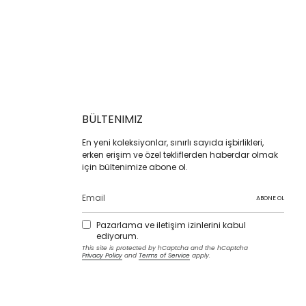
BÜLTENIMIZ
En yeni koleksiyonlar, sınırlı sayıda işbirlikleri,
erken erişim ve özel tekliflerden haberdar olmak
için bültenimize abone ol.
ABONE OL
Pazarlama ve iletişim izinlerini kabul
ediyorum.
This site is protected by hCaptcha and the hCaptcha
Privacy Policy
and
Terms of Service
apply.