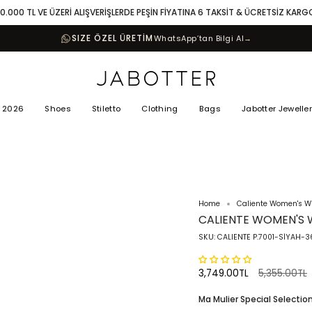
10.000 TL VE ÜZERİ ALIŞVERİŞLERDE PEŞİN FİYATINA 6 TAKSİT & ÜCRETSİZ KARG
SIZE ÖZEL ÜRETİM
WhatsApp’tan Bilgi Al
→
 2026
Shoes
Stiletto
Clothing
Bags
Jabotter Jewelle
Home
Caliente Women's Wi
CALIENTE WOMEN'S 
SKU: CALIENTE P.7001-SİYAH-3
Regular
3,749.00TL
5,355.00TL
price
Ma Mulier Special Selection