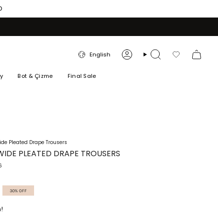
O
LANGUAGE
English
Account
Search
Favorilerim
ry
Bot & Çizme
Final Sale
de Pleated Drape Trousers
WIDE PLEATED DRAPE TROUSERS
6
30%
OFF
!