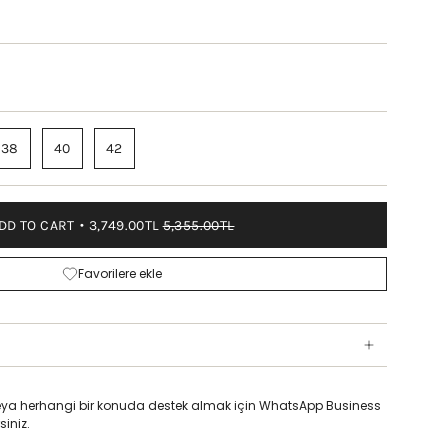
38
40
42
DD TO CART
3,749.00TL
5,355.00TL
Favorilere ekle
z veya herhangi bir konuda destek almak için WhatsApp Business
siniz.