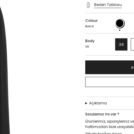
Beden Tablosu
Colour
BLACK
BLACK
Body
36
36
A
Açıklama
Sorularınız mı var ?
Ürünlerimiz, siparişlerini
hattımızdan bize ulaşabilir
WhatsApp'tan Yazın