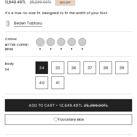
Regular
12,649.49TL
25,299.00TL
50%
OFF
price
It's a true-to-size fit. Designed to fit the width of your foot.
Beden Tablosu
Colour
BITTER
PINK-
RED-
BLACK-
BLACK
COFFEE-
BEIGE
BEIGE
BEIGE
AND
BITTER COFFEE-
BEIGE
WHITE
BEIGE
Body
34
35
36
37
38
39
34
40
41
ADD TO CART
12,649.49TL
25,299.00TL
Favorilere ekle