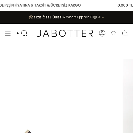
Skip
E PEŞİN FİYATINA 6 TAKSİT & ÜCRETSİZ KARGO
10.000 TL V
to
content
SIZE ÖZEL ÜRETİM
WhatsApp’tan Bilgi Al
→
Search
Account
Favoriler