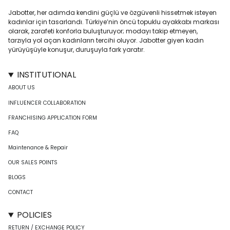
Jabotter, her adımda kendini güçlü ve özgüvenli hissetmek isteyen
kadınlar için tasarlandı. Türkiye’nin öncü topuklu ayakkabı markası
olarak, zarafeti konforla buluşturuyor; modayı takip etmeyen,
tarzıyla yol açan kadınların tercihi oluyor. Jabotter giyen kadın
yürüyüşüyle konuşur, duruşuyla fark yaratır.
INSTITUTIONAL
ABOUT US
INFLUENCER COLLABORATION
FRANCHISING APPLICATION FORM
FAQ
Maintenance & Repair
OUR SALES POINTS
BLOGS
CONTACT
POLICIES
RETURN / EXCHANGE POLICY