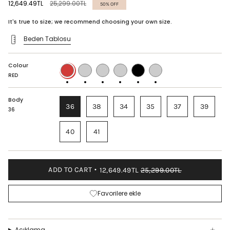
Regular
12,649.49TL
25,299.00TL
50%
OFF
price
It's true to size; we recommend choosing your own size.
Beden Tablosu
Colour
RED
NAVY
CHAMPAGNE
CARAMEL
BLACK
BORDEAUX
BLUE
RED
Body
36
38
34
35
37
39
36
40
41
ADD TO CART
12,649.49TL
25,299.00TL
Favorilere ekle
Açıklama