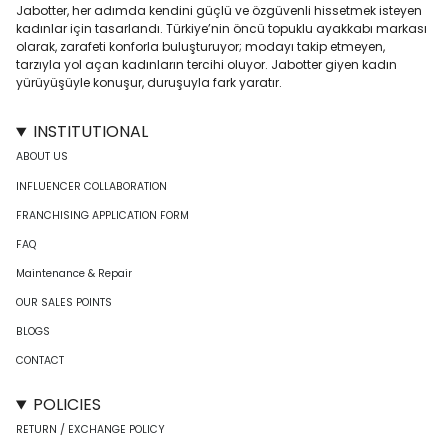
Jabotter, her adımda kendini güçlü ve özgüvenli hissetmek isteyen
kadınlar için tasarlandı. Türkiye’nin öncü topuklu ayakkabı markası
olarak, zarafeti konforla buluşturuyor; modayı takip etmeyen,
tarzıyla yol açan kadınların tercihi oluyor. Jabotter giyen kadın
yürüyüşüyle konuşur, duruşuyla fark yaratır.
INSTITUTIONAL
ABOUT US
INFLUENCER COLLABORATION
FRANCHISING APPLICATION FORM
FAQ
Maintenance & Repair
OUR SALES POINTS
BLOGS
CONTACT
POLICIES
RETURN / EXCHANGE POLICY