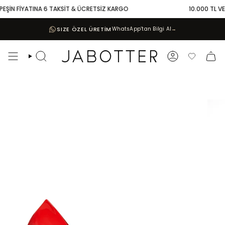
Skip
EŞİN FİYATINA 6 TAKSİT & ÜCRETSİZ KARGO
10.000 TL VE Ü
to
content
SIZE ÖZEL ÜRETİM
WhatsApp’tan Bilgi Al
→
Search
Account
Favoriler