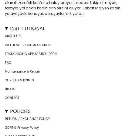
olarak, zarafeti konforla buluşturuyor; modayı takip etmeyen,
tarzıyla yol açan kadınların tercihi oluyor. Jabotter giyen kadın
yürüyüşüyle konuşur, duruşuyla fark yaratır.
INSTITUTIONAL
ABOUT US
INFLUENCER COLLABORATION
FRANCHISING APPLICATION FORM
FAQ
Maintenance & Repair
OUR SALES POINTS
BLOGS
CONTACT
POLICIES
RETURN / EXCHANGE POLICY
GDPR & Privacy Policy