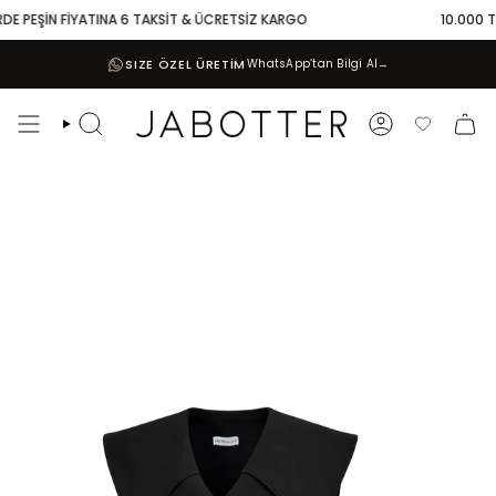
Skip
DE PEŞİN FİYATINA 6 TAKSİT & ÜCRETSİZ KARGO
10.000 TL 
to
content
SIZE ÖZEL ÜRETİM
WhatsApp’tan Bilgi Al
→
Search
Account
Favoriler