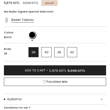
Regular
5,879.00TL
8,398.57TL
30%
OFF
price
Ma Mulier Signed Special Selection!
Beden Tablosu
Colour
BLACK
BLACK
Body
38
40
36
42
38
ADD TO CART
5,879.00TL
8,398.57TL
Favorilere ekle
Açıklama
Sorularınız mı var ?