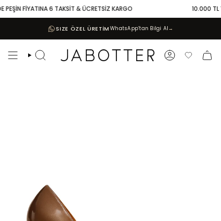
Skip
 PEŞİN FİYATINA 6 TAKSİT & ÜCRETSİZ KARGO
10.000 TL VE
to
content
SIZE ÖZEL ÜRETİM
WhatsApp’tan Bilgi Al
→
Search
Account
Favoriler