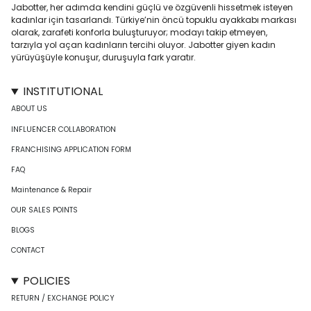
Jabotter, her adımda kendini güçlü ve özgüvenli hissetmek isteyen
kadınlar için tasarlandı. Türkiye’nin öncü topuklu ayakkabı markası
olarak, zarafeti konforla buluşturuyor; modayı takip etmeyen,
tarzıyla yol açan kadınların tercihi oluyor. Jabotter giyen kadın
yürüyüşüyle konuşur, duruşuyla fark yaratır.
INSTITUTIONAL
ABOUT US
INFLUENCER COLLABORATION
FRANCHISING APPLICATION FORM
FAQ
Maintenance & Repair
OUR SALES POINTS
BLOGS
CONTACT
POLICIES
RETURN / EXCHANGE POLICY