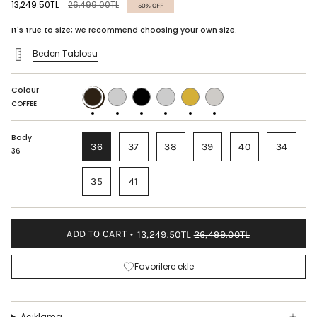
Regular
13,249.50TL
26,499.00TL
50%
OFF
price
It's true to size; we recommend choosing your own size.
Beden Tablosu
Colour
COFFEE
CARAMEL
BLACK
BORDEAUX
GOLD
SILVER
COFFEE
Body
36
37
38
39
40
34
36
35
41
ADD TO CART
13,249.50TL
26,499.00TL
Favorilere ekle
Açıklama