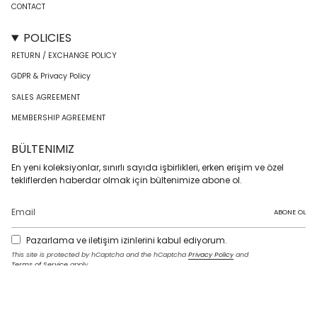
CONTACT
POLICIES
RETURN / EXCHANGE POLICY
GDPR & Privacy Policy
SALES AGREEMENT
MEMBERSHIP AGREEMENT
BÜLTENIMIZ
En yeni koleksiyonlar, sınırlı sayıda işbirlikleri, erken erişim ve özel
tekliflerden haberdar olmak için bültenimize abone ol.
ABONE OL
Pazarlama ve iletişim izinlerini kabul ediyorum.
This site is protected by hCaptcha and the hCaptcha
Privacy Policy
and
Terms of Service
apply.
I
F
T
T
P
Y
L
n
a
w
i
i
o
i
s
c
i
k
n
u
n