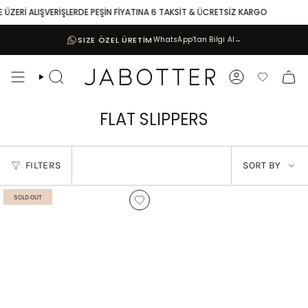
Skip
 ÜZERİ ALIŞVERİŞLERDE PEŞİN FİYATINA 6 TAKSİT & ÜCRETSİZ KARGO
to
content
SIZE ÖZEL ÜRETİM
WhatsApp’tan Bilgi Al
→
Search
Account
Favoriler
FLAT SLIPPERS
SORT
FILTERS
SORT BY
BY
SOLD OUT