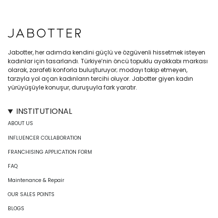
Jabotter, her adımda kendini güçlü ve özgüvenli hissetmek isteyen
kadınlar için tasarlandı. Türkiye’nin öncü topuklu ayakkabı markası
olarak, zarafeti konforla buluşturuyor; modayı takip etmeyen,
tarzıyla yol açan kadınların tercihi oluyor. Jabotter giyen kadın
yürüyüşüyle konuşur, duruşuyla fark yaratır.
INSTITUTIONAL
ABOUT US
INFLUENCER COLLABORATION
FRANCHISING APPLICATION FORM
FAQ
Maintenance & Repair
OUR SALES POINTS
BLOGS