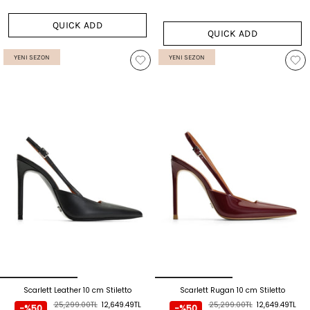
QUICK ADD
QUICK ADD
YENI SEZON
YENI SEZON
Scarlett Leather 10 cm Stiletto
Scarlett Rugan 10 cm Stiletto
25,299.00TL
12,649.49TL
25,299.00TL
12,649.49TL
-%50
-%50