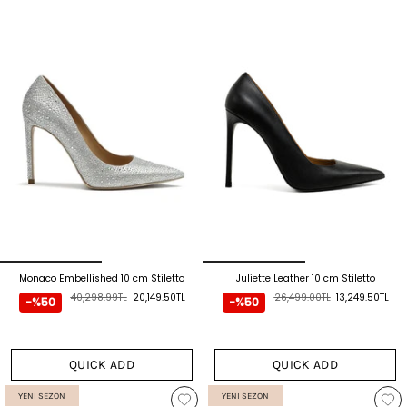
Monaco Embellished 10 cm Stiletto
Juliette Leather 10 cm Stiletto
40,298.99TL
20,149.50TL
26,499.00TL
13,249.50TL
-%50
-%50
QUICK ADD
QUICK ADD
YENI SEZON
YENI SEZON