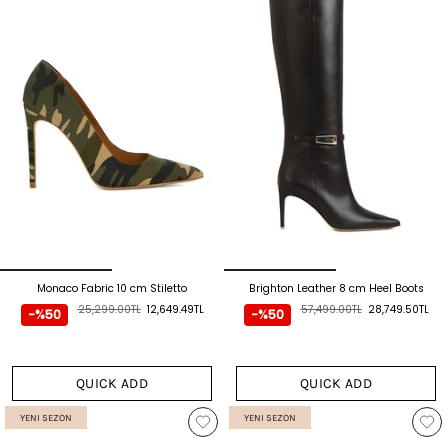
Monaco Fabric 10 cm Stiletto
Brighton Leather 8 cm Heel Boots
25,299.00TL
12,649.49TL
57,499.00TL
28,749.50TL
-%50
-%50
QUICK ADD
QUICK ADD
YENI SEZON
YENI SEZON