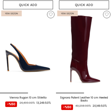
QUICK ADD
QUICK ADD
YENI SEZON
YENI SEZON
Vienna Rugan 10 cm Stiletto
Signora Patent Leather 10 cm Heeled
Boots
26,499.00TL
13,249.50TL
-%50
40,298.99TL
20,149.50TL
-%50