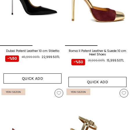
Dubai Patent Leather 10 cm Stiletto
Roma II Patent Leather & Suede 10 cm
Heel Shoes
45,999.00TL
22,999.50TL
-%50
31,999.00TL
15,999.50TL
-%50
QUICK ADD
QUICK ADD
YENI SEZON
YENI SEZON