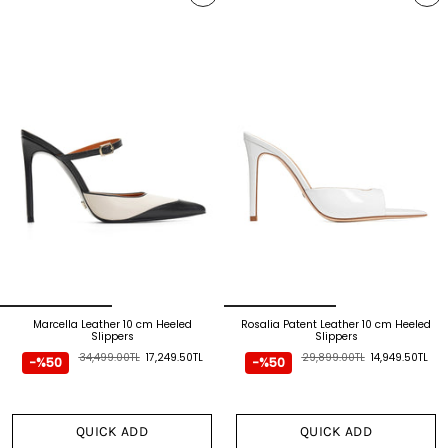
Marcella Leather 10 cm Heeled
Rosalia Patent Leather 10 cm Heeled
Slippers
Slippers
34,499.00TL
17,249.50TL
29,899.00TL
14,949.50TL
-%50
-%50
QUICK ADD
QUICK ADD