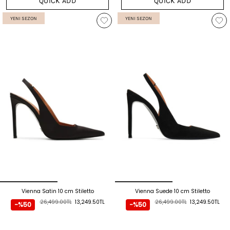
QUICK ADD
QUICK ADD
YENI SEZON
YENI SEZON
Vienna Satin 10 cm Stiletto
Vienna Suede 10 cm Stiletto
26,499.00TL
13,249.50TL
26,499.00TL
13,249.50TL
-%50
-%50