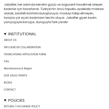
Jabotter, her adımda kendini güçlü ve özgüvenli hissetmek isteyen
kadınlar için tasarlandı. Türkiye’nin öncü topuklu ayakkabı markası
olarak, zarafeti konforla buluşturuyor; modayı takip etmeyen,
tarzıyla yol açan kadınların tercihi oluyor. Jabotter giyen kadın
yürüyüşüyle konuşur, duruşuyla fark yaratır.
INSTITUTIONAL
ABOUT US
INFLUENCER COLLABORATION
FRANCHISING APPLICATION FORM
FAQ
Maintenance & Repair
OUR SALES POINTS
BLOGS
CONTACT
POLICIES
RETURN / EXCHANGE POLICY