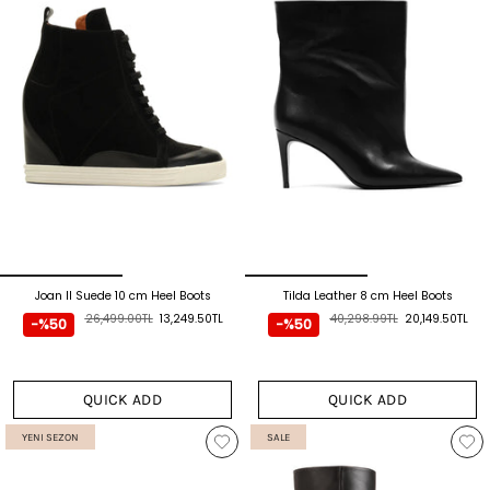
Joan II Suede 10 cm Heel Boots
Tilda Leather 8 cm Heel Boots
26,499.00TL
13,249.50TL
40,298.99TL
20,149.50TL
-%50
-%50
QUICK ADD
QUICK ADD
YENI SEZON
SALE