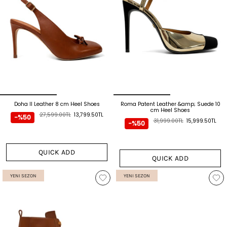
Doha II Leather 8 cm Heel Shoes
Roma Patent Leather &amp; Suede 10
cm Heel Shoes
27,599.00TL
13,799.50TL
-%50
31,999.00TL
15,999.50TL
-%50
QUICK ADD
QUICK ADD
YENI SEZON
YENI SEZON