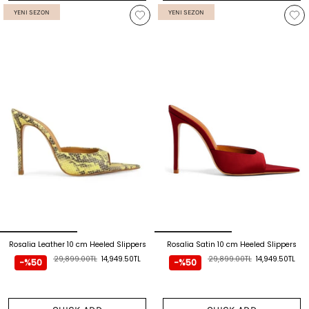
YENI SEZON
YENI SEZON
Rosalia Leather 10 cm Heeled Slippers
Rosalia Satin 10 cm Heeled Slippers
29,899.00TL
14,949.50TL
29,899.00TL
14,949.50TL
-%50
-%50