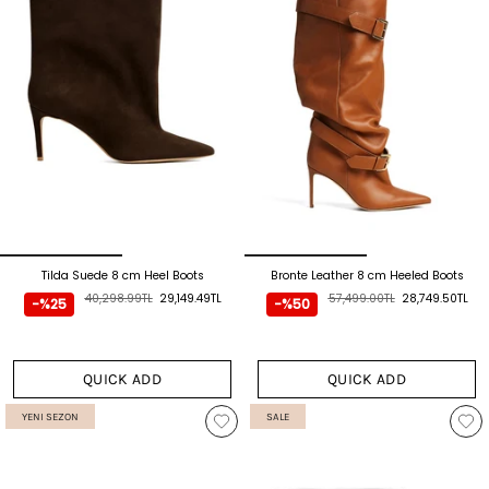
Tilda Suede 8 cm Heel Boots
Bronte Leather 8 cm Heeled Boots
40,298.99TL
29,149.49TL
57,499.00TL
28,749.50TL
-%25
-%50
QUICK ADD
QUICK ADD
YENI SEZON
SALE