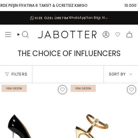
Skip
EŞİN FİYATINA 6 TAKSİT & ÜCRETSİZ KARGO
10.000 TL VE Ü
to
content
SIZE ÖZEL ÜRETİM
WhatsApp’tan Bilgi Al
→
Search
Account
Favoriler
THE CHOICE OF INFLUENCERS
SORT
FILTERS
SORT BY
BY
YENI SEZON
YENI SEZON