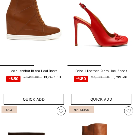
Joan Leather 10 cm Heel Boots
Doha II Leather 10 cm Heel Shoes
26,499.00TL
13,249.50TL
27,599.00TL
13,799.50TL
-%50
-%50
QUICK ADD
QUICK ADD
SALE
YENI SEZON