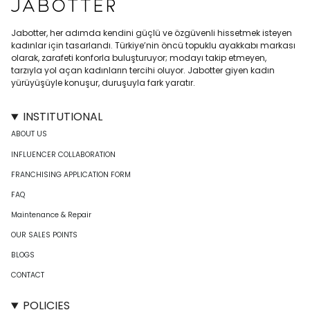
Jabotter, her adımda kendini güçlü ve özgüvenli hissetmek isteyen
kadınlar için tasarlandı. Türkiye’nin öncü topuklu ayakkabı markası
olarak, zarafeti konforla buluşturuyor; modayı takip etmeyen,
tarzıyla yol açan kadınların tercihi oluyor. Jabotter giyen kadın
yürüyüşüyle konuşur, duruşuyla fark yaratır.
INSTITUTIONAL
ABOUT US
INFLUENCER COLLABORATION
FRANCHISING APPLICATION FORM
FAQ
Maintenance & Repair
OUR SALES POINTS
BLOGS
CONTACT
POLICIES