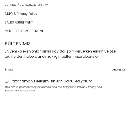
RETURN / EXCHANGE POLICY
GDPR & Privacy Policy
SALES AGREEMENT
MEMBERSHIP AGREEMENT
BÜLTENIMIZ
En yeni koleksiyonlar, sınırlı sayıda işbirlikleri, erken erişim ve özel
tekliflerden haberdar olmak için bültenimize abone ol.
ABONE OL
Pazarlama ve iletişim izinlerini kabul ediyorum.
This site is protected by hCaptcha and the hCaptcha
Privacy Policy
and
Terms of Service
apply.
I
F
T
T
P
Y
L
n
a
w
i
i
o
i
s
c
i
k
n
u
n
t
e
t
T
t
T
k
LANGUAGE
a
b
t
o
e
u
e
g
o
e
k
r
b
d
English