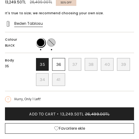
Regular
13,249.50TL
26,499.00TL
50%
OFF
price
It's true to size; we recommend choosing your own size.
Beden Tablosu
Colour
BLACK
MINK
BLACK
Body
35
36
37
38
40
39
35
34
41
Hurry, Only
1
Left!
ADD TO CART
13,249.50TL
26,499.00TL
Favorilere ekle