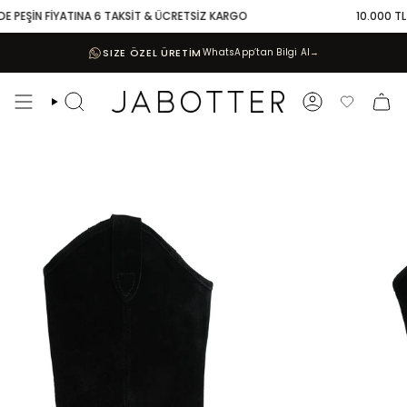
Skip
E PEŞİN FİYATINA 6 TAKSİT & ÜCRETSİZ KARGO
10.000 TL V
to
content
SIZE ÖZEL ÜRETİM
WhatsApp’tan Bilgi Al
→
Search
Account
Favoriler