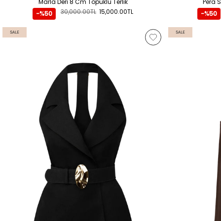
Marla Deri 8 Cm Topuklu Terlik
Pera 
30,000.00TL
15,000.00TL
-%50
-%50
SALE
SALE