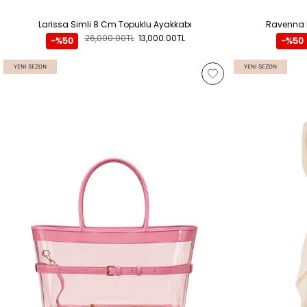
Larissa Simli 8 Cm Topuklu Ayakkabı
Ravenna D
26,000.00TL
13,000.00TL
-%50
-%50
YENI SEZON
YENI SEZON