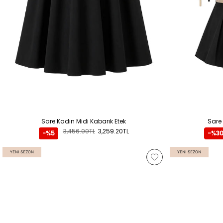
Sare Kadın Midi Kabarık Etek
Sare 
3,456.00TL
3,259.20TL
-%5
-%3
YENI SEZON
YENI SEZON