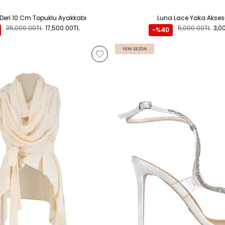
eri 10 Cm Topuklu Ayakkabı
Luna Lace Yaka Akses
35,000.00TL
17,500.00TL
5,000.00TL
3,0
-%40
YENI SEZON