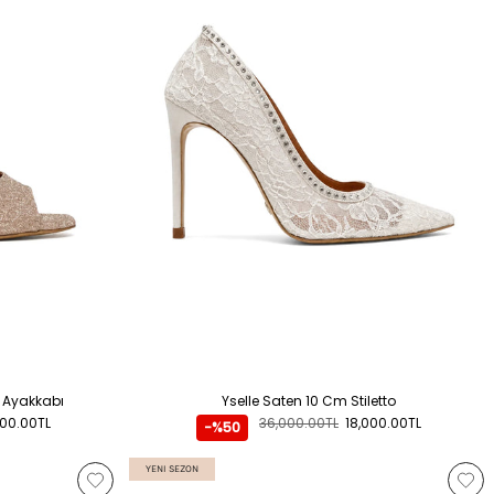
u Ayakkabı
Yselle Saten 10 Cm Stiletto
000.00TL
36,000.00TL
18,000.00TL
-%50
YENI SEZON