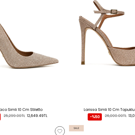
co Simli 10 Cm Stiletto
Larissa Simli 10 Cm Topukl
25,299.00TL
12,649.49TL
26,000.00TL
13,
-%50
SALE