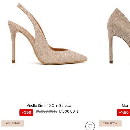
Virelle Simli 10 Cm Stiletto
Mona
35,000.00TL
17,500.00TL
-%50
-%50
YENI SEZON
YENI SEZON