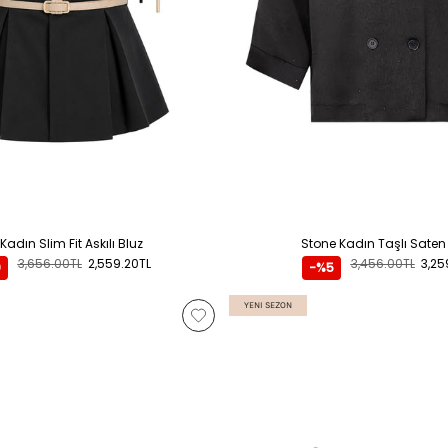
Kadın Slim Fit Askılı Bluz
Stone Kadın Taşlı Saten
3,656.00TL
2,559.20TL
3,456.00TL
3,25
0
-%5
YENI SEZON