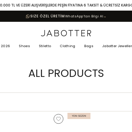
10.000 TL VE ÜZERİ ALIŞVERİŞLERDE PEŞİN FİYATINA 6 TAKSİT & ÜCRETSİZ KARG
SIZE ÖZEL ÜRETİM
WhatsApp’tan Bilgi Al
→
 2026
Shoes
Stiletto
Clothing
Bags
Jabotter Jewelle
ALL PRODUCTS
YENI SEZON