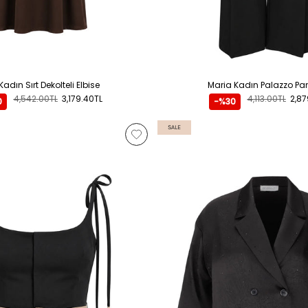
Kadın Sırt Dekolteli Elbise
Maria Kadın Palazzo Pa
4,542.00TL
3,179.40TL
4,113.00TL
2,87
0
-%30
SALE