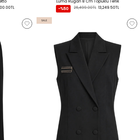
etto
Luma Rugan 8 Cm Topuklu Terlik
000.00TL
26,499.00TL
13,249.50TL
-%50
SALE