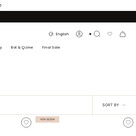
O
LANGUAGE
English
Account
Search
Favorilerim
ry
Bot & Çizme
Final Sale
SORT
SORT BY
BY
YENI SEZON