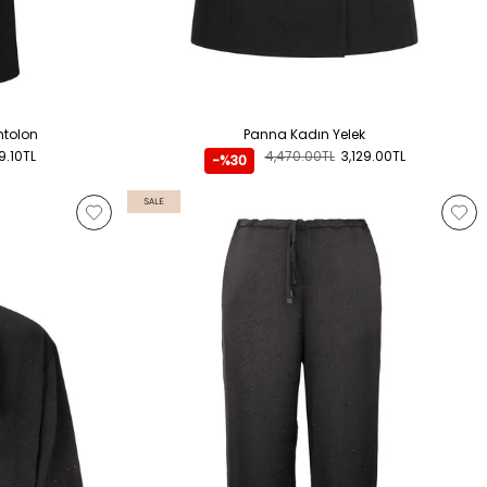
ntolon
Panna Kadın Yelek
9.10TL
4,470.00TL
3,129.00TL
-%30
SALE