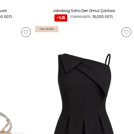
uarı
Jabobag Soho Deri Omuz Çantası
00.00TL
17,699.00TL
15,000.00TL
-%15
YENI SEZON