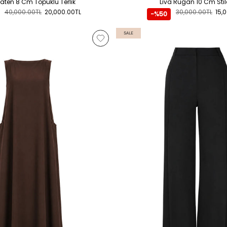
Saten 8 Cm Topuklu Terlik
Liva Rugan 10 Cm Stil
40,000.00TL
20,000.00TL
30,000.00TL
15,
-%50
SALE