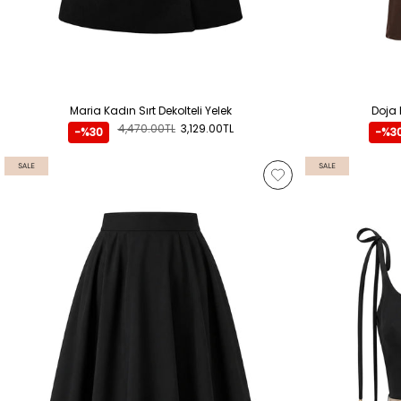
Maria Kadın Sırt Dekolteli Yelek
Doja 
4,470.00TL
3,129.00TL
-%30
-%3
SALE
SALE