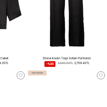
 Ceket
Stone Kadın Taşlı Saten Pantolon
9.20TL
3,942.00TL
2,759.40TL
-%30
YENI SEZON