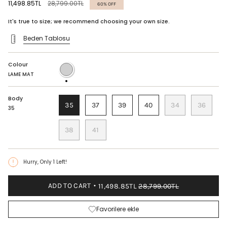
Regular
11,498.85TL
28,799.00TL
60%
OFF
price
It's true to size; we recommend choosing your own size.
Beden Tablosu
Colour
LAME
MAT
LAME MAT
Body
35
37
39
40
34
36
35
38
41
Hurry, Only
1
Left!
ADD TO CART
11,498.85TL
28,799.00TL
Favorilere ekle