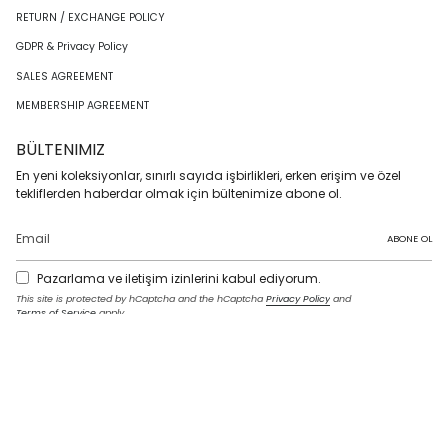
RETURN / EXCHANGE POLICY
GDPR & Privacy Policy
SALES AGREEMENT
MEMBERSHIP AGREEMENT
BÜLTENIMIZ
En yeni koleksiyonlar, sınırlı sayıda işbirlikleri, erken erişim ve özel
tekliflerden haberdar olmak için bültenimize abone ol.
ABONE OL
Pazarlama ve iletişim izinlerini kabul ediyorum.
This site is protected by hCaptcha and the hCaptcha
Privacy Policy
and
Terms of Service
apply.
I
F
T
T
P
Y
L
n
a
w
i
i
o
i
s
c
i
k
n
u
n
t
e
t
T
t
T
k
LANGUAGE
a
b
t
o
e
u
e
g
o
e
k
r
b
d
English