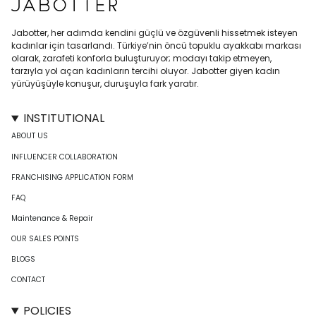
Jabotter, her adımda kendini güçlü ve özgüvenli hissetmek isteyen
kadınlar için tasarlandı. Türkiye’nin öncü topuklu ayakkabı markası
olarak, zarafeti konforla buluşturuyor; modayı takip etmeyen,
tarzıyla yol açan kadınların tercihi oluyor. Jabotter giyen kadın
yürüyüşüyle konuşur, duruşuyla fark yaratır.
INSTITUTIONAL
ABOUT US
INFLUENCER COLLABORATION
FRANCHISING APPLICATION FORM
FAQ
Maintenance & Repair
OUR SALES POINTS
BLOGS
CONTACT
POLICIES