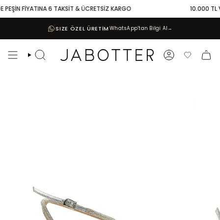
Skip
 PEŞİN FİYATINA 6 TAKSİT & ÜCRETSİZ KARGO
10.000 TL VE
to
content
SIZE ÖZEL ÜRETİM
WhatsApp’tan Bilgi Al
→
Search
Account
Favoriler