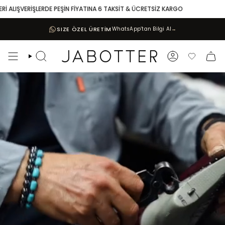
Skip
 ALIŞVERİŞLERDE PEŞİN FİYATINA 6 TAKSİT & ÜCRETSİZ KARGO
to
content
SIZE ÖZEL ÜRETİM
WhatsApp’tan Bilgi Al
→
Search
Account
Favoriler