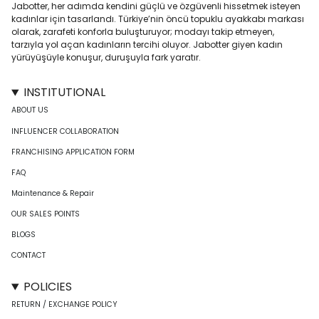
Jabotter, her adımda kendini güçlü ve özgüvenli hissetmek isteyen
kadınlar için tasarlandı. Türkiye’nin öncü topuklu ayakkabı markası
olarak, zarafeti konforla buluşturuyor; modayı takip etmeyen,
tarzıyla yol açan kadınların tercihi oluyor. Jabotter giyen kadın
yürüyüşüyle konuşur, duruşuyla fark yaratır.
INSTITUTIONAL
ABOUT US
INFLUENCER COLLABORATION
FRANCHISING APPLICATION FORM
FAQ
Maintenance & Repair
OUR SALES POINTS
BLOGS
CONTACT
POLICIES
RETURN / EXCHANGE POLICY