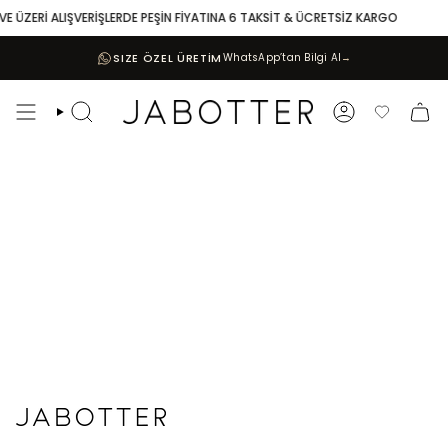
Skip
VE ÜZERİ ALIŞVERİŞLERDE PEŞİN FİYATINA 6 TAKSİT & ÜCRETSİZ KARGO
to
content
SIZE ÖZEL ÜRETİM
WhatsApp’tan Bilgi Al
→
Search
Account
Favoriler