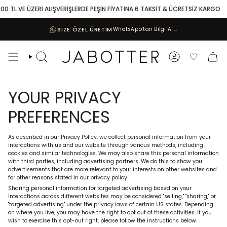
Skip
00 TL VE ÜZERİ ALIŞVERİŞLERDE PEŞİN FİYATINA 6 TAKSİT & ÜCRETSİZ KARGO
to
content
SIZE ÖZEL ÜRETİM
WhatsApp’tan Bilgi Al
→
Search
Account
Favoriler
YOUR PRIVACY
PREFERENCES
As described in our Privacy Policy, we collect personal information from your
interactions with us and our website through various methods, including
cookies and similar technologies. We may also share this personal information
with third parties, including advertising partners. We do this to show you
advertisements that are more relevant to your interests on other websites and
for other reasons stated in our privacy policy.
Sharing personal information for targeted advertising based on your
interactions across different websites may be considered "selling," "sharing," or
"targeted advertising" under the privacy laws of certain US states. Depending
on where you live, you may have the right to opt out of these activities. If you
wish to exercise this opt-out right, please follow the instructions below.