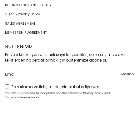
RETURN / EXCHANGE POLICY
GDPR & Privacy Policy
SALES AGREEMENT
MEMBERSHIP AGREEMENT
BÜLTENIMIZ
En yeni koleksiyonlar, sınırlı sayıda işbirlikleri, erken erişim ve özel
tekliflerden haberdar olmak için bültenimize abone ol.
ABONE OL
Pazarlama ve iletişim izinlerini kabul ediyorum.
This site is protected by hCaptcha and the hCaptcha
Privacy Policy
and
Terms of Service
apply.
I
F
T
T
P
Y
L
n
a
w
i
i
o
i
s
c
i
k
n
u
n
t
e
t
T
t
T
k
LANGUAGE
a
b
t
o
e
u
e
g
o
e
k
r
b
d
English