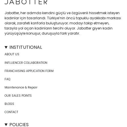
Jabotter, her adımda kendini güçlü ve özgüvenli hissetmek isteyen
kadınlar için tasarlandı. Türkiye’nin öncü topuklu ayakkabı markası
olarak, zarafeti konforla buluşturuyor; modayı takip etmeyen,
tarzıyla yol açan kadınların tercihi oluyor. Jabotter giyen kadın
yürüyüşüyle konuşur, duruşuyla fark yaratır.
INSTITUTIONAL
ABOUT US
INFLUENCER COLLABORATION
FRANCHISING APPLICATION FORM
FAQ
Maintenance & Repair
OUR SALES POINTS
BLOGS
CONTACT
POLICIES