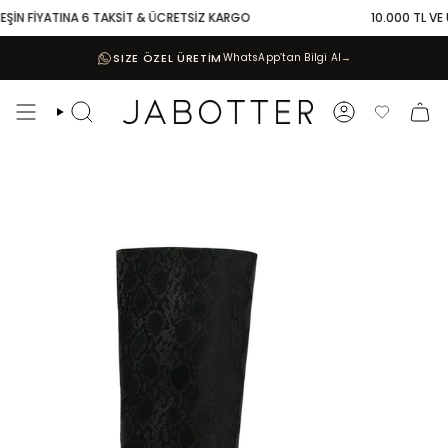
Skip
ŞİN FİYATINA 6 TAKSİT & ÜCRETSİZ KARGO
10.000 TL VE ÜZ
to
content
SIZE ÖZEL ÜRETİM
WhatsApp’tan Bilgi Al
→
Search
Account
Favoriler