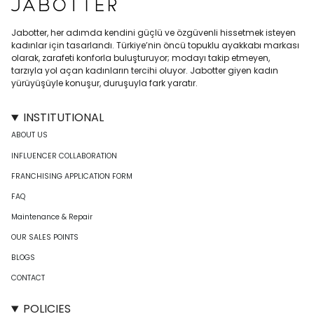
Jabotter, her adımda kendini güçlü ve özgüvenli hissetmek isteyen
kadınlar için tasarlandı. Türkiye’nin öncü topuklu ayakkabı markası
olarak, zarafeti konforla buluşturuyor; modayı takip etmeyen,
tarzıyla yol açan kadınların tercihi oluyor. Jabotter giyen kadın
yürüyüşüyle konuşur, duruşuyla fark yaratır.
INSTITUTIONAL
ABOUT US
INFLUENCER COLLABORATION
FRANCHISING APPLICATION FORM
FAQ
Maintenance & Repair
OUR SALES POINTS
BLOGS
CONTACT
POLICIES