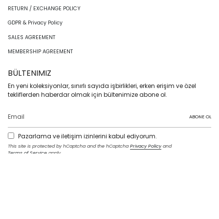
RETURN / EXCHANGE POLICY
GDPR & Privacy Policy
SALES AGREEMENT
MEMBERSHIP AGREEMENT
BÜLTENIMIZ
En yeni koleksiyonlar, sınırlı sayıda işbirlikleri, erken erişim ve özel
tekliflerden haberdar olmak için bültenimize abone ol.
ABONE OL
Pazarlama ve iletişim izinlerini kabul ediyorum.
This site is protected by hCaptcha and the hCaptcha
Privacy Policy
and
Terms of Service
apply.
I
F
T
T
P
Y
L
n
a
w
i
i
o
i
s
c
i
k
n
u
n
t
e
t
T
t
T
k
LANGUAGE
a
b
t
o
e
u
e
g
o
e
k
r
b
d
English