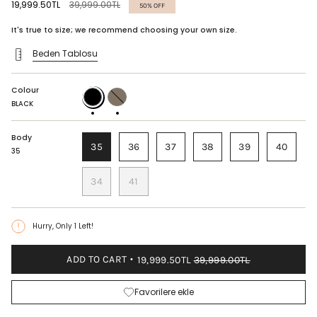
Regular
19,999.50TL
39,999.00TL
50%
OFF
price
It's true to size; we recommend choosing your own size.
Beden Tablosu
Colour
BLACK
TAUPE
BLACK
Body
35
36
37
38
39
40
35
34
41
Hurry, Only
1
Left!
ADD TO CART
19,999.50TL
39,999.00TL
Favorilere ekle