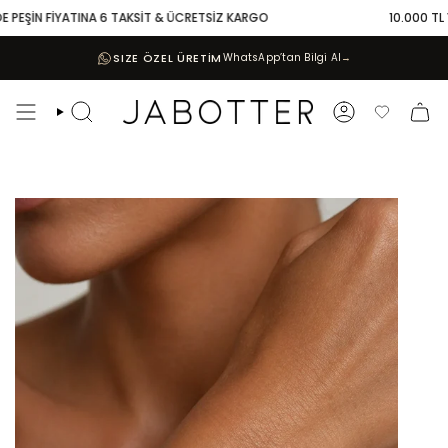
Skip
PEŞİN FİYATINA 6 TAKSİT & ÜCRETSİZ KARGO
10.000 TL VE 
to
content
SIZE ÖZEL ÜRETİM
WhatsApp’tan Bilgi Al
→
Search
Account
Favoriler