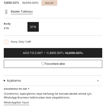
Regular
11,899.00TL
16,999.00TL
30%
OFF
price
Beden Tablosu
Body
STN
STN
Hurry, Only
1
Left!
ADD TO CART
11,899.00TL
16,999.00TL
Favorilere ekle
Açıklama
Sorularınız mı var ?
Ürünlerimiz, siparişleriniz veya herhangi bir konuda destek almak için
WhatsApp Business hattımızdan bize ulaşabilirsiniz.
WhatsApp'tan Yazın