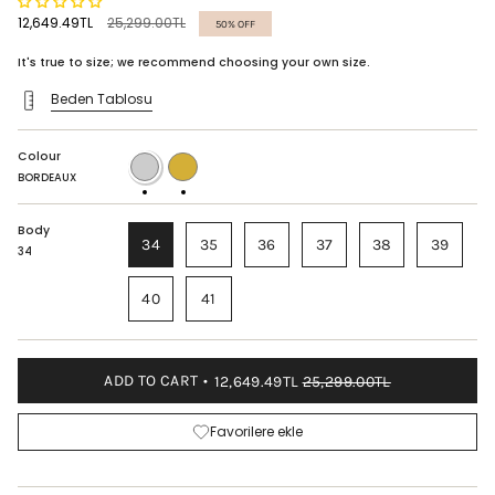
Regular
12,649.49TL
25,299.00TL
50%
OFF
price
It's true to size; we recommend choosing your own size.
Beden Tablosu
Colour
BORDEAUX
GOLD
BORDEAUX
Body
34
35
36
37
38
39
34
40
41
ADD TO CART
12,649.49TL
25,299.00TL
Favorilere ekle