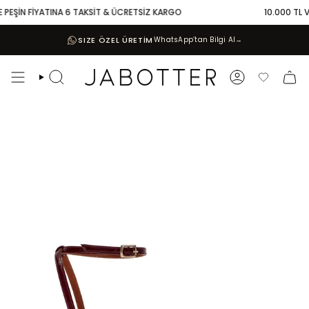
Skip
PEŞİN FİYATINA 6 TAKSİT & ÜCRETSİZ KARGO
10.000 TL VE 
to
content
SIZE ÖZEL ÜRETİM
WhatsApp’tan Bilgi Al
→
Search
Account
Favoriler