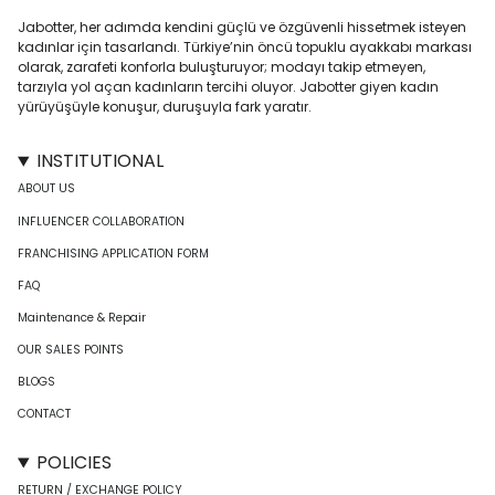
Jabotter, her adımda kendini güçlü ve özgüvenli hissetmek isteyen
kadınlar için tasarlandı. Türkiye’nin öncü topuklu ayakkabı markası
olarak, zarafeti konforla buluşturuyor; modayı takip etmeyen,
tarzıyla yol açan kadınların tercihi oluyor. Jabotter giyen kadın
yürüyüşüyle konuşur, duruşuyla fark yaratır.
INSTITUTIONAL
ABOUT US
INFLUENCER COLLABORATION
FRANCHISING APPLICATION FORM
FAQ
Maintenance & Repair
OUR SALES POINTS
BLOGS
CONTACT
POLICIES
RETURN / EXCHANGE POLICY