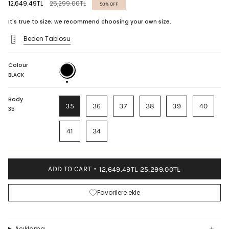
Regular
12,649.49TL
25,299.00TL
50%
OFF
price
It's true to size; we recommend choosing your own size.
Beden Tablosu
Colour
BLACK
BLACK
Body
35
36
37
38
39
40
35
41
34
ADD TO CART
12,649.49TL
25,299.00TL
Favorilere ekle
Açıklama