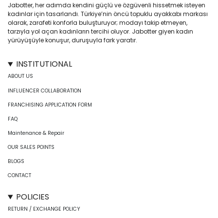
Jabotter, her adımda kendini güçlü ve özgüvenli hissetmek isteyen
kadınlar için tasarlandı. Türkiye’nin öncü topuklu ayakkabı markası
olarak, zarafeti konforla buluşturuyor; modayı takip etmeyen,
tarzıyla yol açan kadınların tercihi oluyor. Jabotter giyen kadın
yürüyüşüyle konuşur, duruşuyla fark yaratır.
INSTITUTIONAL
ABOUT US
INFLUENCER COLLABORATION
FRANCHISING APPLICATION FORM
FAQ
Maintenance & Repair
OUR SALES POINTS
BLOGS
CONTACT
POLICIES
RETURN / EXCHANGE POLICY