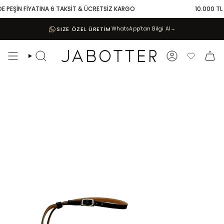
Skip
 PEŞİN FİYATINA 6 TAKSİT & ÜCRETSİZ KARGO
10.000 TL VE
to
content
SIZE ÖZEL ÜRETİM
WhatsApp’tan Bilgi Al
→
Search
Account
Favoriler