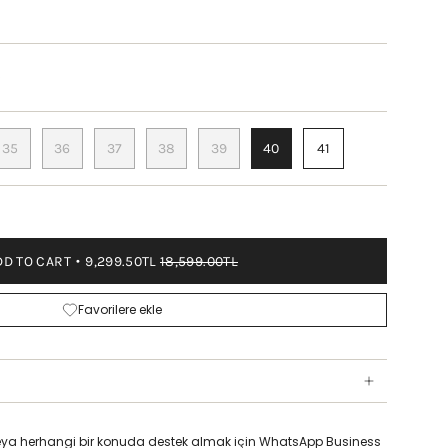
EAUX
35
36
37
38
39
40
41
DD TO CART
9,299.50TL
18,599.00TL
Favorilere ekle
z veya herhangi bir konuda destek almak için WhatsApp Business