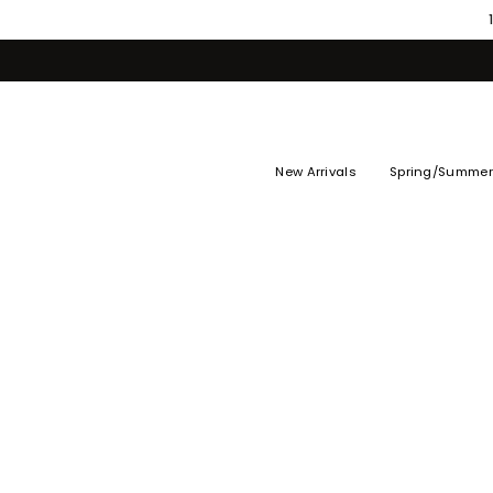
Skip
to
content
New Arrivals
Spring/Summer