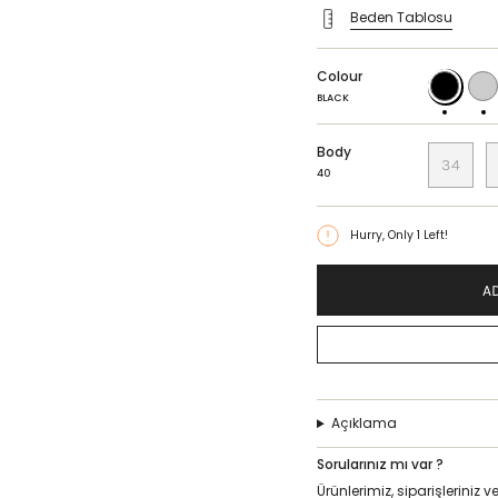
Beden Tablosu
Colour
BLACK
BORD
BLACK
Body
34
40
Hurry, Only
1
Left!
A
Açıklama
Sorularınız mı var ?
Ürünlerimiz, siparişlerini