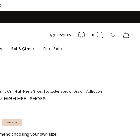
O
LANGUAGE
English
Account
Search
Favorilerim
ry
Bot & Çizme
Final Sale
r 10 Cm High Heels Shoes | Jabotter Special Design Collection
M HIGH HEEL SHOES
50%
OFF
ommend choosing your own size.