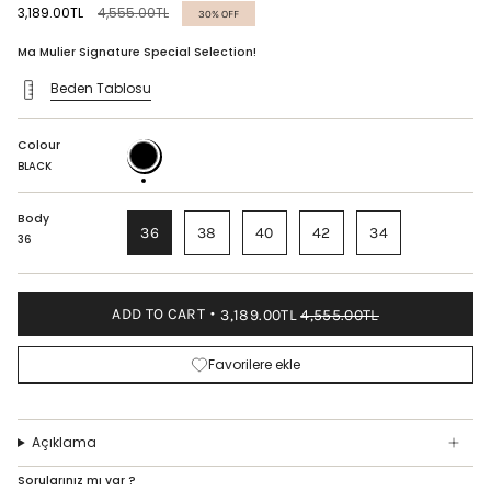
Regular
3,189.00TL
4,555.00TL
30%
OFF
price
Ma Mulier Signature Special Selection!
Beden Tablosu
Colour
BLACK
BLACK
Body
36
38
40
42
34
36
ADD TO CART
3,189.00TL
4,555.00TL
Favorilere ekle
Açıklama
Sorularınız mı var ?