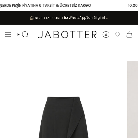
Skip
LERDE PEŞİN FİYATINA 6 TAKSİT & ÜCRETSİZ KARGO
10.000 
to
content
SIZE ÖZEL ÜRETİM
WhatsApp’tan Bilgi Al
→
Search
Account
Favoriler