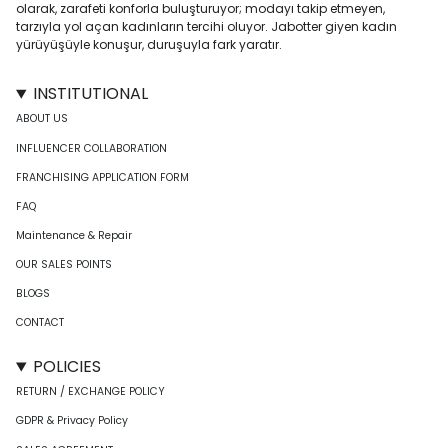
olarak, zarafeti konforla buluşturuyor; modayı takip etmeyen,
tarzıyla yol açan kadınların tercihi oluyor. Jabotter giyen kadın
yürüyüşüyle konuşur, duruşuyla fark yaratır.
INSTITUTIONAL
ABOUT US
INFLUENCER COLLABORATION
FRANCHISING APPLICATION FORM
FAQ
Maintenance & Repair
OUR SALES POINTS
BLOGS
CONTACT
POLICIES
RETURN / EXCHANGE POLICY
GDPR & Privacy Policy