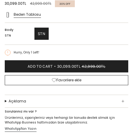
Regular
30,099.00TL
42,999.00TL
30%
OFF
price
Beden Tablosu
Body
STN
STN
Hurry, Only
1
Left!
ADD TO CART
30,099.00TL
42,999.00TL
Favorilere ekle
Açıklama
Sorularınız mı var ?
Ürünlerimiz, siparişleriniz veya herhangi bir konuda destek almak için
WhatsApp Business hattımızdan bize ulaşabilirsiniz.
WhatsApp'tan Yazın