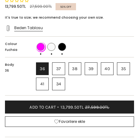
Regular
13,799.50TL
27,599.00TL
50%
OFF
price
It's true to size; we recommend choosing your own size.
Beden Tablosu
Colour
Fuchsia
WHITE
BLACK
Fuchsia
Body
36
37
38
39
40
35
36
41
34
ADD TO CART
13,799.50TL
27,599.00TL
Favorilere ekle