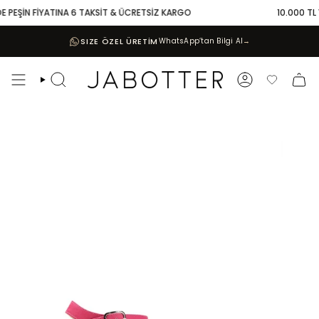
Skip
 PEŞİN FİYATINA 6 TAKSİT & ÜCRETSİZ KARGO
10.000 TL VE
to
content
SIZE ÖZEL ÜRETİM
WhatsApp’tan Bilgi Al
→
Search
Account
Favoriler