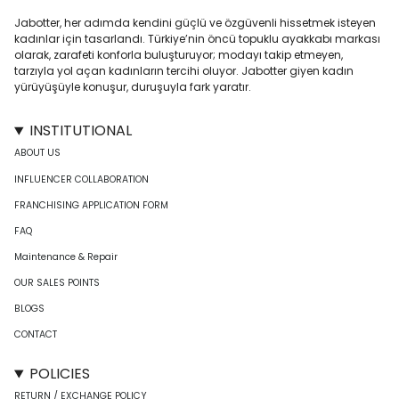
Jabotter, her adımda kendini güçlü ve özgüvenli hissetmek isteyen
kadınlar için tasarlandı. Türkiye’nin öncü topuklu ayakkabı markası
olarak, zarafeti konforla buluşturuyor; modayı takip etmeyen,
tarzıyla yol açan kadınların tercihi oluyor. Jabotter giyen kadın
yürüyüşüyle konuşur, duruşuyla fark yaratır.
INSTITUTIONAL
ABOUT US
INFLUENCER COLLABORATION
FRANCHISING APPLICATION FORM
FAQ
Maintenance & Repair
OUR SALES POINTS
BLOGS
CONTACT
POLICIES
RETURN / EXCHANGE POLICY