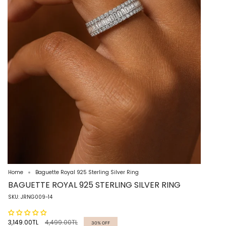
Home
Baguette Royal 925 Sterling Silver Ring
BAGUETTE ROYAL 925 STERLING SILVER RING
SKU: JRNG009-14
Regular
3,149.00TL
4,499.00TL
30%
OFF