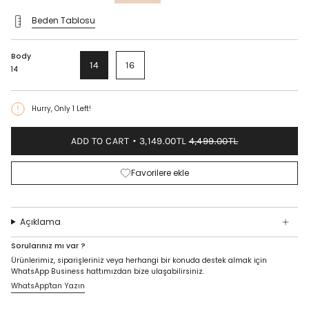
price
Beden Tablosu
Body
14
16
14
Hurry, Only
1
Left!
ADD TO CART
3,149.00TL
4,499.00TL
Favorilere ekle
Açıklama
Sorularınız mı var ?
Ürünlerimiz, siparişleriniz veya herhangi bir konuda destek almak için
WhatsApp Business hattımızdan bize ulaşabilirsiniz.
WhatsApp'tan Yazın