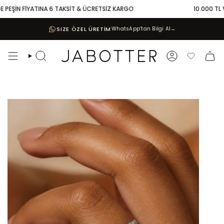
Skip
PEŞİN FİYATINA 6 TAKSİT & ÜCRETSİZ KARGO
10.000 TL VE 
to
content
SIZE ÖZEL ÜRETİM
WhatsApp’tan Bilgi Al
→
Search
Account
Favoriler