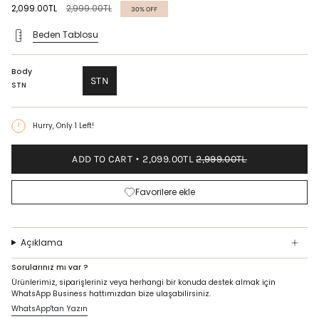
Regular
2,099.00TL
2,999.00TL
30%
OFF
price
Beden Tablosu
Body
STN
STN
Hurry, Only
1
Left!
ADD TO CART
2,099.00TL
2,999.00TL
Favorilere ekle
Açıklama
Sorularınız mı var ?
Ürünlerimiz, siparişleriniz veya herhangi bir konuda destek almak için
WhatsApp Business hattımızdan bize ulaşabilirsiniz.
WhatsApp'tan Yazın