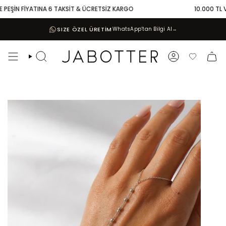
Skip
PEŞİN FİYATINA 6 TAKSİT & ÜCRETSİZ KARGO
10.000 TL VE 
to
content
SIZE ÖZEL ÜRETİM
WhatsApp’tan Bilgi Al
→
Search
Account
Favoriler