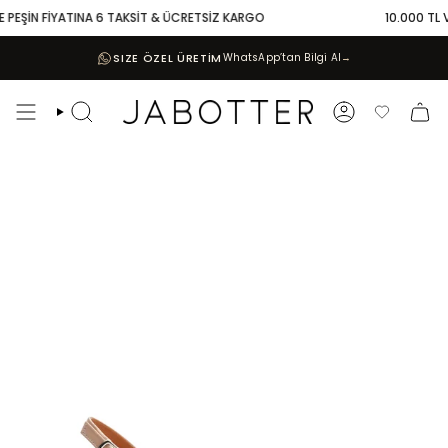
Skip
 PEŞİN FİYATINA 6 TAKSİT & ÜCRETSİZ KARGO
10.000 TL VE
to
content
SIZE ÖZEL ÜRETİM
WhatsApp’tan Bilgi Al
→
Search
Account
Favoriler