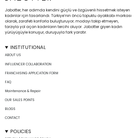
Jabotter, her adımda kendini güçlü ve özgüvenli hissetmek isteyen
kadınlar için tasarlandı. Türkiye’nin öncü topuklu ayakkabı markası
olarak, zarafeti konforla buluşturuyor; modayı takip etmeyen,
tarzıyla yol açan kadınların tercihi oluyor. Jabotter giyen kadın
yürüyüşüyle konuşur, duruşuyla fark yaratır.
INSTITUTIONAL
ABOUT US
INFLUENCER COLLABORATION
FRANCHISING APPLICATION FORM
FAQ
Maintenance & Repair
OUR SALES POINTS
BLOGS
CONTACT
POLICIES