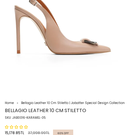
Home
Bellagio Leather 10 Cm Stiletto | Jabotter Special Design Collection
BELLAGIO LEATHER 10 CM STILETTO
SKU: JAB0016-KARAMEL-35
Regular
15,178.85TL
37,998.99TL
60%
OFF