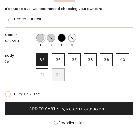
price
It's true to size; we recommend choosing your own size.
Beden Tablosu
Colour
CARAMEL
AVOCADO
BLACK
WHITE
CARAMEL
Body
35
36
37
38
39
40
35
41
34
Hurry, Only
1
Left!
ADD TO CART
15,178.85TL
37,998.99TL
Favorilere ekle