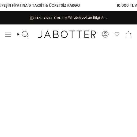
Skip
PEŞİN FİYATINA 6 TAKSİT & ÜCRETSİZ KARGO
10.000 TL VE 
to
content
SIZE ÖZEL ÜRETİM
WhatsApp’tan Bilgi Al
→
Search
Account
Favoriler