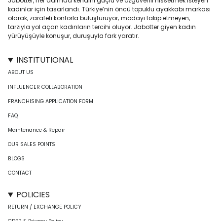
Jabotter, her adımda kendini güçlü ve özgüvenli hissetmek isteyen
kadınlar için tasarlandı. Türkiye’nin öncü topuklu ayakkabı markası
olarak, zarafeti konforla buluşturuyor; modayı takip etmeyen,
tarzıyla yol açan kadınların tercihi oluyor. Jabotter giyen kadın
yürüyüşüyle konuşur, duruşuyla fark yaratır.
INSTITUTIONAL
ABOUT US
INFLUENCER COLLABORATION
FRANCHISING APPLICATION FORM
FAQ
Maintenance & Repair
OUR SALES POINTS
BLOGS
CONTACT
POLICIES
RETURN / EXCHANGE POLICY