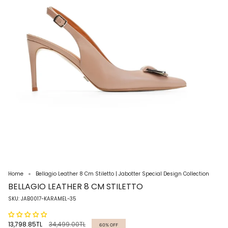
Home
Bellagio Leather 8 Cm Stiletto | Jabotter Special Design Collection
BELLAGIO LEATHER 8 CM STILETTO
SKU: JAB0017-KARAMEL-35
Regular
13,798.85TL
34,499.00TL
60%
OFF