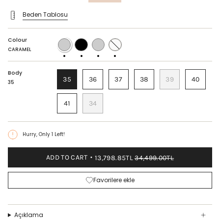
price
Beden Tablosu
Colour
CARAMEL
BLACK
AVOCADO
WHITE
CARAMEL
Body
35
36
37
38
39
40
35
41
34
Hurry, Only
1
Left!
ADD TO CART
13,798.85TL
34,499.00TL
Favorilere ekle
Açıklama