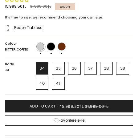
Regular
15,999.50TL
31,999.00TL
50%
OFF
price
It's true to size; we recommend choosing your own size.
Beden Tablosu
Colour
BITTER
BLACK
TABA
COFFEE
BITTER COFFEE
Body
34
35
36
37
38
39
34
40
41
ADD TO CART
15,999.50TL
31,999.00TL
Favorilere ekle