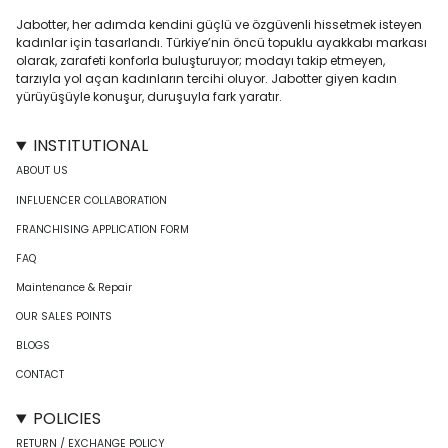
Jabotter, her adımda kendini güçlü ve özgüvenli hissetmek isteyen
kadınlar için tasarlandı. Türkiye’nin öncü topuklu ayakkabı markası
olarak, zarafeti konforla buluşturuyor; modayı takip etmeyen,
tarzıyla yol açan kadınların tercihi oluyor. Jabotter giyen kadın
yürüyüşüyle konuşur, duruşuyla fark yaratır.
INSTITUTIONAL
ABOUT US
INFLUENCER COLLABORATION
FRANCHISING APPLICATION FORM
FAQ
Maintenance & Repair
OUR SALES POINTS
BLOGS
CONTACT
POLICIES
RETURN / EXCHANGE POLICY