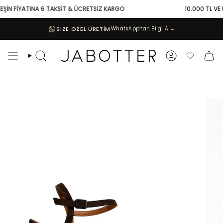
Skip
EŞİN FİYATINA 6 TAKSİT & ÜCRETSİZ KARGO
10.000 TL VE ÜZ
to
content
SIZE ÖZEL ÜRETİM
WhatsApp’tan Bilgi Al
→
Search
Account
Favoriler