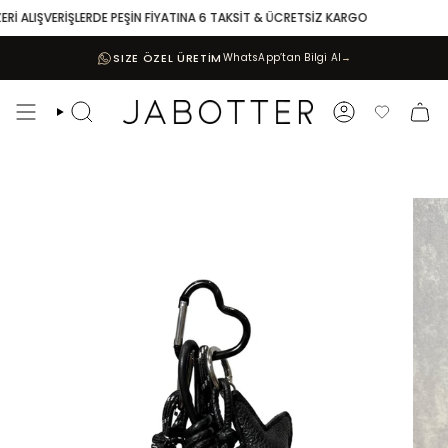
Skip
İ ALIŞVERİŞLERDE PEŞİN FİYATINA 6 TAKSİT & ÜCRETSİZ KARGO
to
content
SIZE ÖZEL ÜRETİM
WhatsApp’tan Bilgi Al
→
Search
Account
Favoriler