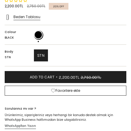
Regular
2,200.00TL
2,750.00TL
20%
OFF
price
Beden Tablosu
Colour
BLACK
BLACK
Body
STN
STN
ADD TO CART
2,200.00TL
2,750.00TL
Favorilere ekle
Sorularınız mı var ?
Ürünlerimiz, siparişleriniz veya herhangi bir konuda destek almak için
WhatsApp Business hattımızdan bize ulaşabilirsiniz.
WhatsApp'tan Yazın