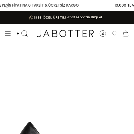
Skip
PEŞİN FİYATINA 6 TAKSİT & ÜCRETSİZ KARGO
10.000 TL VE 
to
content
SIZE ÖZEL ÜRETİM
WhatsApp’tan Bilgi Al
→
Search
Account
Favoriler