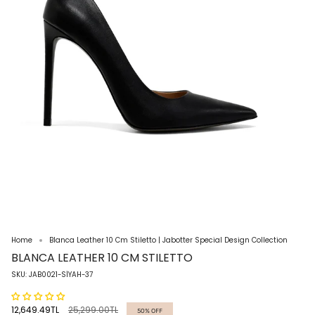
Home
Blanca Leather 10 Cm Stiletto | Jabotter Special Design Collection
BLANCA LEATHER 10 CM STILETTO
SKU: JAB0021-SİYAH-37
Regular
12,649.49TL
25,299.00TL
50%
OFF