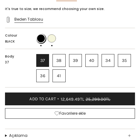
price
It's true to size; we recommend choosing your own size.
Beden Tablosu
Colour
BLACK
BEIGE
BLACK
Body
37
38
39
40
34
35
37
36
41
ADD TO CART
12,649.49TL
25,299.00TL
Favorilere ekle
Açıklama