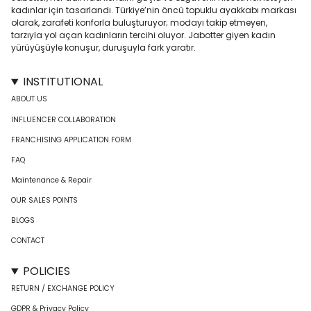
kadınlar için tasarlandı. Türkiye’nin öncü topuklu ayakkabı markası
olarak, zarafeti konforla buluşturuyor; modayı takip etmeyen,
tarzıyla yol açan kadınların tercihi oluyor. Jabotter giyen kadın
yürüyüşüyle konuşur, duruşuyla fark yaratır.
INSTITUTIONAL
ABOUT US
INFLUENCER COLLABORATION
FRANCHISING APPLICATION FORM
FAQ
Maintenance & Repair
OUR SALES POINTS
BLOGS
CONTACT
POLICIES
RETURN / EXCHANGE POLICY
GDPR & Privacy Policy