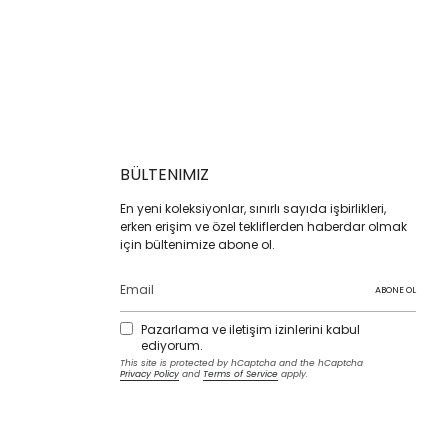
BÜLTENIMIZ
En yeni koleksiyonlar, sınırlı sayıda işbirlikleri,
erken erişim ve özel tekliflerden haberdar olmak
için bültenimize abone ol.
ABONE OL
Pazarlama ve iletişim izinlerini kabul
ediyorum.
This site is protected by hCaptcha and the hCaptcha
Privacy Policy
and
Terms of Service
apply.