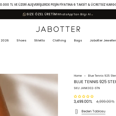
10.000 TL VE ÜZERİ ALIŞVERİŞLERDE PEŞİN FİYATINA 6 TAKSİT & ÜCRETSİZ KARG
SIZE ÖZEL ÜRETİM
WhatsApp’tan Bilgi Al
→
 2026
Shoes
Stiletto
Clothing
Bags
Jabotter Jewelle
Home
Blue Tennis 925 Ster
BLUE TENNIS 925 STE
SKU: JANK002-STN
Regular
3,499.00TL
4,999.00TL
price
Beden Tablosu