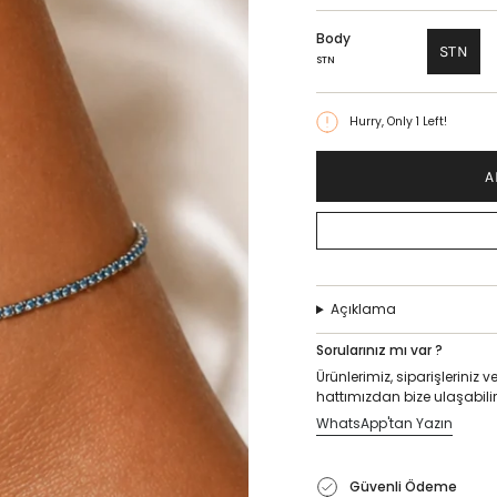
Body
STN
STN
Hurry, Only
1
Left!
A
Açıklama
Sorularınız mı var ?
Ürünlerimiz, siparişlerini
hattımızdan bize ulaşabilir
WhatsApp'tan Yazın
Güvenli Ödeme