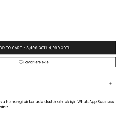
DD TO CART
3,499.00TL
4,999.00TL
Favorilere ekle
z veya herhangi bir konuda destek almak için WhatsApp Business
siniz.