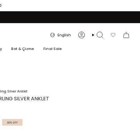
O
LANGUAGE
English
Account
Search
Favorilerim
ry
Bot & Çizme
Final Sale
ling Silver Anklet
RLING SILVER ANKLET
30%
OFF