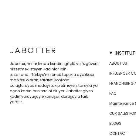
INSTITUT
ABOUT US
Jabotter, her adımda kendini güçlü ve özgüvenli
hissetmek isteyen kadınlar için
INFLUENCER C
tasarlandı. Türkiye’nin öncü topuklu ayakkabı
markası olarak, zarafeti konforla
FRANCHISING 
buluşturuyor; modayı takip etmeyen, tarzıyla yol
açan kadınların tercihi oluyor. Jabotter giyen
FAQ
kadın yürüyüşüyle konuşur, duruşuyla fark
yaratır.
Maintenance &
OUR SALES POI
BLOGS
CONTACT