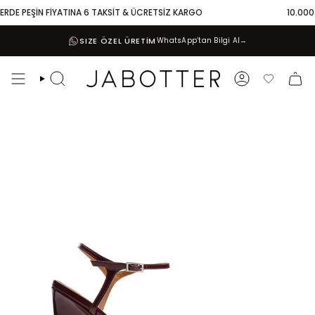
Skip
RDE PEŞİN FİYATINA 6 TAKSİT & ÜCRETSİZ KARGO
10.000 TL
to
content
SIZE ÖZEL ÜRETİM
WhatsApp’tan Bilgi Al
→
Search
Account
Favoriler