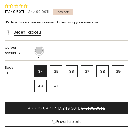
Regular
17,249.50TL
34,499.00TL
50%
OFF
price
It's true to size; we recommend choosing your own size.
Beden Tablosu
Colour
BORDEAUX
BORDEAUX
Body
34
35
36
37
38
39
34
40
41
ADD TO CART
17,249.50TL
34,499.00TL
Favorilere ekle