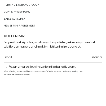
RETURN / EXCHANGE POLICY
GDPR & Privacy Policy
SALES AGREEMENT
MEMBERSHIP AGREEMENT
BÜLTENIMIZ
En yeni koleksiyonlar, sınırlı sayıda işbirlikleri, erken erişim ve özel
tekliflerden haberdar olmak için bültenimize abone ol.
ABONE OL
Pazarlama ve iletişim izinlerini kabul ediyorum.
This site is protected by hCaptcha and the hCaptcha
Privacy Policy
and
Terms of Service
apply.
I
F
T
T
P
Y
L
n
a
w
i
i
o
i
s
c
i
k
n
u
n
t
e
t
T
t
T
k
LANGUAGE
a
b
t
o
e
u
e
g
o
e
k
r
b
d
English