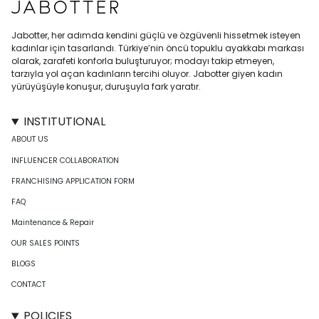
Jabotter, her adımda kendini güçlü ve özgüvenli hissetmek isteyen
kadınlar için tasarlandı. Türkiye’nin öncü topuklu ayakkabı markası
olarak, zarafeti konforla buluşturuyor; modayı takip etmeyen,
tarzıyla yol açan kadınların tercihi oluyor. Jabotter giyen kadın
yürüyüşüyle konuşur, duruşuyla fark yaratır.
INSTITUTIONAL
ABOUT US
INFLUENCER COLLABORATION
FRANCHISING APPLICATION FORM
FAQ
Maintenance & Repair
OUR SALES POINTS
BLOGS
CONTACT
POLICIES