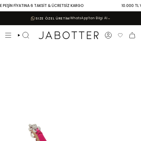
Skip
 PEŞİN FİYATINA 6 TAKSİT & ÜCRETSİZ KARGO
10.000 TL VE
to
content
SIZE ÖZEL ÜRETİM
WhatsApp’tan Bilgi Al
→
Search
Account
Favoriler