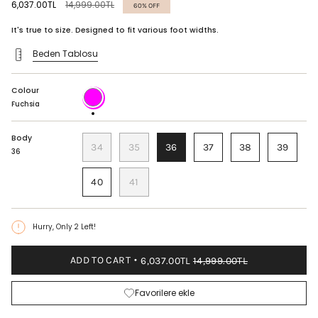
Regular
6,037.00TL
14,999.00TL
60%
OFF
price
It's true to size. Designed to fit various foot widths.
Beden Tablosu
Colour
Fuchsia
Fuchsia
Body
34
35
36
37
38
39
36
40
41
Hurry, Only
2
Left!
ADD TO CART
6,037.00TL
14,999.00TL
Favorilere ekle