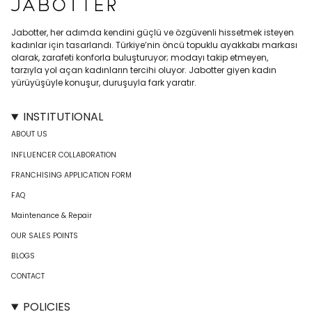
Jabotter, her adımda kendini güçlü ve özgüvenli hissetmek isteyen
kadınlar için tasarlandı. Türkiye’nin öncü topuklu ayakkabı markası
olarak, zarafeti konforla buluşturuyor; modayı takip etmeyen,
tarzıyla yol açan kadınların tercihi oluyor. Jabotter giyen kadın
yürüyüşüyle konuşur, duruşuyla fark yaratır.
INSTITUTIONAL
ABOUT US
INFLUENCER COLLABORATION
FRANCHISING APPLICATION FORM
FAQ
Maintenance & Repair
OUR SALES POINTS
BLOGS
CONTACT
POLICIES