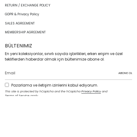
RETURN / EXCHANGE POLICY
GDPR & Privacy Policy
SALES AGREEMENT
MEMBERSHIP AGREEMENT
BÜLTENIMIZ
En yeni koleksiyonlar, sınırlı sayıda işbirlikleri, erken erişim ve özel
tekliflerden haberdar olmak için bültenimize abone ol.
ABONE OL
Pazarlama ve iletişim izinlerini kabul ediyorum.
This site is protected by hCaptcha and the hCaptcha
Privacy Policy
and
Terms of Service
apply.
I
F
T
T
P
Y
L
n
a
w
i
i
o
i
s
c
i
k
n
u
n
t
e
t
T
t
T
k
LANGUAGE
a
b
t
o
e
u
e
g
o
e
k
r
b
d
English