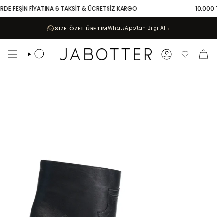
Skip
DE PEŞİN FİYATINA 6 TAKSİT & ÜCRETSİZ KARGO
10.000 TL 
to
content
SIZE ÖZEL ÜRETİM
WhatsApp’tan Bilgi Al
→
Search
Account
Favoriler