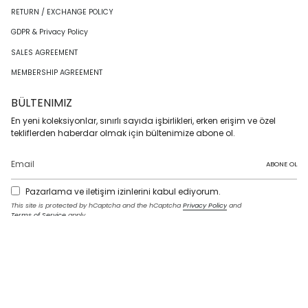
RETURN / EXCHANGE POLICY
GDPR & Privacy Policy
SALES AGREEMENT
MEMBERSHIP AGREEMENT
BÜLTENIMIZ
En yeni koleksiyonlar, sınırlı sayıda işbirlikleri, erken erişim ve özel
tekliflerden haberdar olmak için bültenimize abone ol.
ABONE OL
Pazarlama ve iletişim izinlerini kabul ediyorum.
This site is protected by hCaptcha and the hCaptcha
Privacy Policy
and
Terms of Service
apply.
I
F
T
T
P
Y
L
n
a
w
i
i
o
i
s
c
i
k
n
u
n
t
e
t
T
t
T
k
LANGUAGE
a
b
t
o
e
u
e
g
o
e
k
r
b
d
English