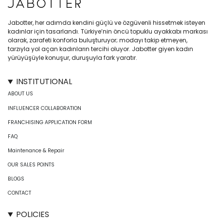
Jabotter, her adımda kendini güçlü ve özgüvenli hissetmek isteyen
kadınlar için tasarlandı. Türkiye’nin öncü topuklu ayakkabı markası
olarak, zarafeti konforla buluşturuyor; modayı takip etmeyen,
tarzıyla yol açan kadınların tercihi oluyor. Jabotter giyen kadın
yürüyüşüyle konuşur, duruşuyla fark yaratır.
INSTITUTIONAL
ABOUT US
INFLUENCER COLLABORATION
FRANCHISING APPLICATION FORM
FAQ
Maintenance & Repair
OUR SALES POINTS
BLOGS
CONTACT
POLICIES