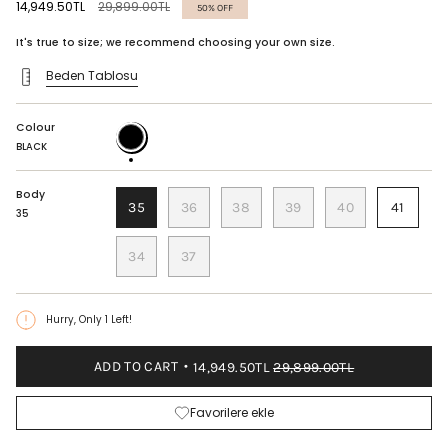
Regular
14,949.50TL
29,899.00TL
50%
OFF
price
It's true to size; we recommend choosing your own size.
Beden Tablosu
Colour
BLACK
BLACK
Body
35
36
38
39
40
41
35
34
37
Hurry, Only
1
Left!
ADD TO CART
14,949.50TL
29,899.00TL
Favorilere ekle