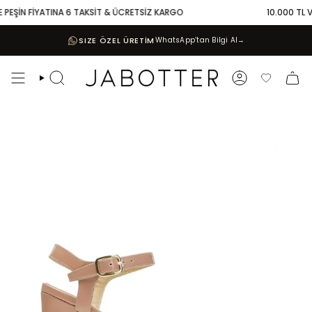
Skip
PEŞİN FİYATINA 6 TAKSİT & ÜCRETSİZ KARGO
10.000 TL VE 
to
content
SIZE ÖZEL ÜRETİM
WhatsApp’tan Bilgi Al
→
Search
Account
Favoriler