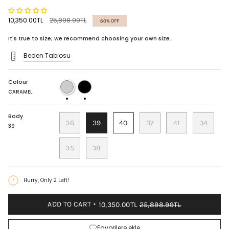
Regular
10,350.00TL
25,898.99TL
60%
OFF
price
It's true to size; we recommend choosing your own size.
Beden Tablosu
Colour
CARAMEL
BLACK
CARAMEL
Body
36
39
40
37
41
34
39
35
38
Hurry, Only
2
Left!
ADD TO CART
10,350.00TL
25,898.99TL
Favorilere ekle