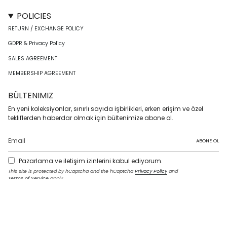
POLICIES
RETURN / EXCHANGE POLICY
GDPR & Privacy Policy
SALES AGREEMENT
MEMBERSHIP AGREEMENT
BÜLTENIMIZ
En yeni koleksiyonlar, sınırlı sayıda işbirlikleri, erken erişim ve özel
tekliflerden haberdar olmak için bültenimize abone ol.
ABONE OL
Pazarlama ve iletişim izinlerini kabul ediyorum.
This site is protected by hCaptcha and the hCaptcha
Privacy Policy
and
Terms of Service
apply.
I
F
T
T
P
Y
L
n
a
w
i
i
o
i
s
c
i
k
n
u
n
t
e
t
T
t
T
k