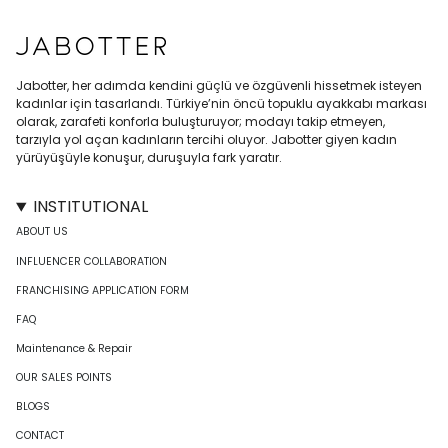
Jabotter, her adımda kendini güçlü ve özgüvenli hissetmek isteyen
kadınlar için tasarlandı. Türkiye’nin öncü topuklu ayakkabı markası
olarak, zarafeti konforla buluşturuyor; modayı takip etmeyen,
tarzıyla yol açan kadınların tercihi oluyor. Jabotter giyen kadın
yürüyüşüyle konuşur, duruşuyla fark yaratır.
INSTITUTIONAL
ABOUT US
INFLUENCER COLLABORATION
FRANCHISING APPLICATION FORM
FAQ
Maintenance & Repair
OUR SALES POINTS
BLOGS
CONTACT