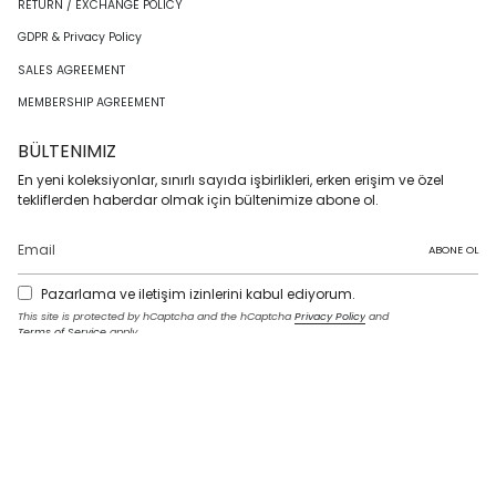
RETURN / EXCHANGE POLICY
GDPR & Privacy Policy
SALES AGREEMENT
MEMBERSHIP AGREEMENT
BÜLTENIMIZ
En yeni koleksiyonlar, sınırlı sayıda işbirlikleri, erken erişim ve özel
tekliflerden haberdar olmak için bültenimize abone ol.
ABONE OL
Pazarlama ve iletişim izinlerini kabul ediyorum.
This site is protected by hCaptcha and the hCaptcha
Privacy Policy
and
Terms of Service
apply.
I
F
T
T
P
Y
L
n
a
w
i
i
o
i
s
c
i
k
n
u
n
t
e
t
T
t
T
k
LANGUAGE
a
b
t
o
e
u
e
g
o
e
k
r
b
d
English
r
o
r
e
e
i