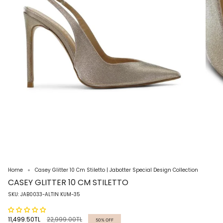
Home
Casey Glitter 10 Cm Stiletto | Jabotter Special Design Collection
CASEY GLITTER 10 CM STILETTO
SKU: JAB0033-ALTIN KUM-35
Regular
11,499.50TL
22,999.00TL
50%
OFF