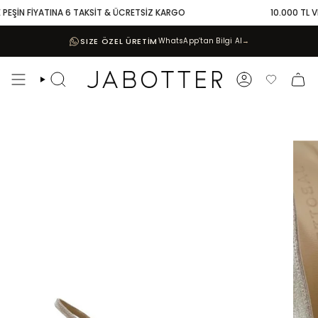
Skip
PEŞİN FİYATINA 6 TAKSİT & ÜCRETSİZ KARGO
10.000 TL VE 
to
content
SIZE ÖZEL ÜRETİM
WhatsApp’tan Bilgi Al
→
Search
Account
Favoriler