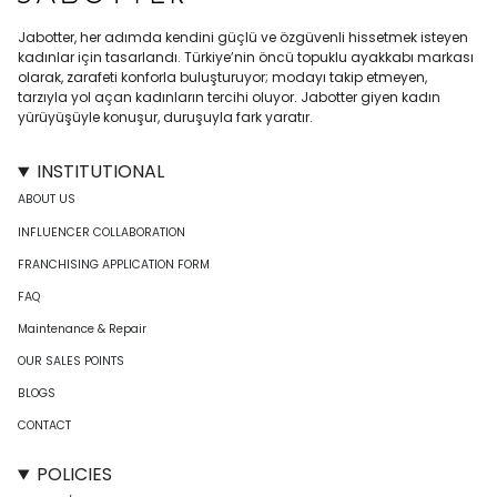
Jabotter, her adımda kendini güçlü ve özgüvenli hissetmek isteyen
kadınlar için tasarlandı. Türkiye’nin öncü topuklu ayakkabı markası
olarak, zarafeti konforla buluşturuyor; modayı takip etmeyen,
tarzıyla yol açan kadınların tercihi oluyor. Jabotter giyen kadın
yürüyüşüyle konuşur, duruşuyla fark yaratır.
INSTITUTIONAL
ABOUT US
INFLUENCER COLLABORATION
FRANCHISING APPLICATION FORM
FAQ
Maintenance & Repair
OUR SALES POINTS
BLOGS
CONTACT
POLICIES