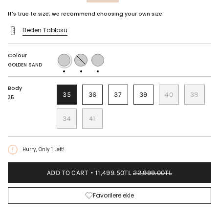
price
It's true to size; we recommend choosing your own size.
Beden Tablosu
Colour
GOLDEN
LAME
SMOKED
SAND
SAND
GOLDEN SAND
Body
35
36
37
39
40
38
35
34
41
Hurry, Only
1
Left!
ADD TO CART
11,499.50TL
22,999.00TL
Favorilere ekle