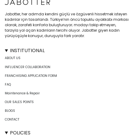
Jabotter, her adımda kendini güçlü ve özgüvenli hissetmek isteyen
kadınlar için tasarlandı. Türkiye’nin öncü topuklu ayakkabı markası
olarak, zarafeti konforla buluşturuyor; modayı takip etmeyen,
tarzıyla yol açan kadınların tercihi oluyor. Jabotter giyen kadın
yürüyüşüyle konuşur, duruşuyla fark yaratır.
INSTITUTIONAL
ABOUT US
INFLUENCER COLLABORATION
FRANCHISING APPLICATION FORM
FAQ
Maintenance & Repair
OUR SALES POINTS
BLOGS
CONTACT
POLICIES