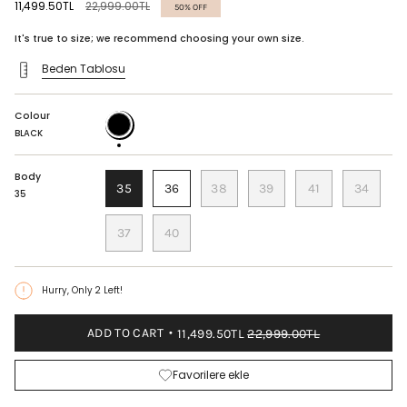
Regular
11,499.50TL
22,999.00TL
50%
OFF
price
It's true to size; we recommend choosing your own size.
Beden Tablosu
Colour
BLACK
BLACK
Body
35
36
38
39
41
34
35
37
40
Hurry, Only
2
Left!
ADD TO CART
11,499.50TL
22,999.00TL
Favorilere ekle