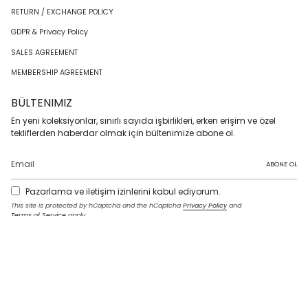
RETURN / EXCHANGE POLICY
GDPR & Privacy Policy
SALES AGREEMENT
MEMBERSHIP AGREEMENT
BÜLTENIMIZ
En yeni koleksiyonlar, sınırlı sayıda işbirlikleri, erken erişim ve özel
tekliflerden haberdar olmak için bültenimize abone ol.
ABONE OL
Pazarlama ve iletişim izinlerini kabul ediyorum.
This site is protected by hCaptcha and the hCaptcha
Privacy Policy
and
Terms of Service
apply.
I
F
T
T
P
Y
L
n
a
w
i
i
o
i
s
c
i
k
n
u
n
t
e
t
T
t
T
k
LANGUAGE
a
b
t
o
e
u
e
g
o
e
k
r
b
d
English