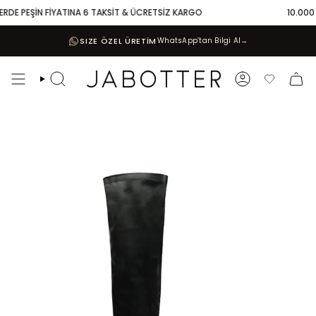
Skip
RDE PEŞİN FİYATINA 6 TAKSİT & ÜCRETSİZ KARGO
10.000 TL
to
content
SIZE ÖZEL ÜRETİM
WhatsApp’tan Bilgi Al
→
Search
Account
Favoriler