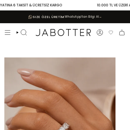
Skip
ATINA 6 TAKSİT & ÜCRETSİZ KARGO
10.000 TL VE ÜZERİ ALI
to
content
SIZE ÖZEL ÜRETİM
WhatsApp’tan Bilgi Al
→
Search
Account
Favoriler