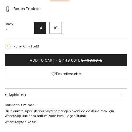
price
Beden Tablosu
Body
14
16
14
Hurry, Only
1
Left!
ADD TO CART
2,449.00TL
3,499.00TL
Favorilere ekle
Açıklama
Sorularınız mı var ?
Ürünlerimiz, siparişleriniz veya herhangi bir konuda destek almak için
WhatsApp Business hattımızdan bize ulaşabilirsiniz.
WhatsApp'tan Yazın