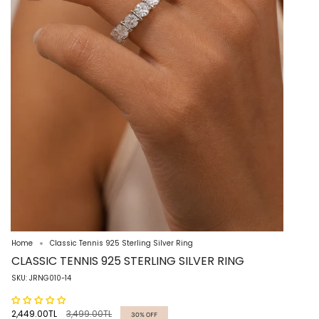
Home
Classic Tennis 925 Sterling Silver Ring
CLASSIC TENNIS 925 STERLING SILVER RING
SKU: JRNG010-14
Regular
2,449.00TL
3,499.00TL
30%
OFF