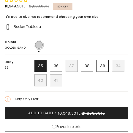
Regular
10,949.50TL
21,899.00TL
50%
OFF
price
It's true to size; we recommend choosing your own size.
Beden Tablosu
Colour
GOLDEN
SAND
GOLDEN SAND
Body
35
36
37
38
39
34
35
40
41
Hurry, Only
1
Left!
ADD TO CART
10,949.50TL
21,899.00TL
Favorilere ekle