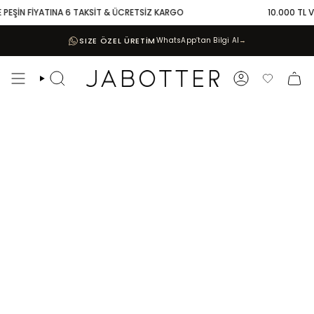
Skip
PEŞİN FİYATINA 6 TAKSİT & ÜCRETSİZ KARGO
10.000 TL VE 
to
content
SIZE ÖZEL ÜRETİM
WhatsApp’tan Bilgi Al
→
Search
Account
Favoriler