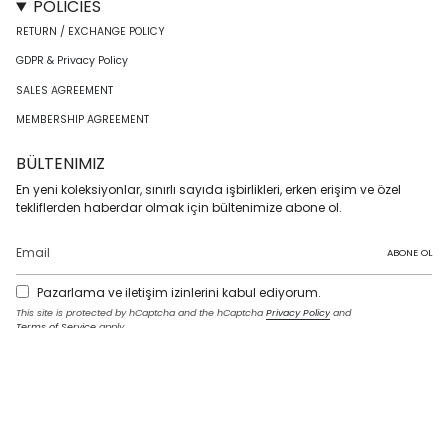
POLICIES
RETURN / EXCHANGE POLICY
GDPR & Privacy Policy
SALES AGREEMENT
MEMBERSHIP AGREEMENT
BÜLTENIMIZ
En yeni koleksiyonlar, sınırlı sayıda işbirlikleri, erken erişim ve özel
tekliflerden haberdar olmak için bültenimize abone ol.
ABONE OL
Pazarlama ve iletişim izinlerini kabul ediyorum.
This site is protected by hCaptcha and the hCaptcha
Privacy Policy
and
Terms of Service
apply.
I
F
T
T
P
Y
L
n
a
w
i
i
o
i
s
c
i
k
n
u
n
t
e
t
T
t
T
k
LANGUAGE
a
b
t
o
e
u
e