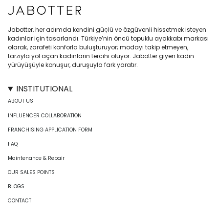
Jabotter, her adımda kendini güçlü ve özgüvenli hissetmek isteyen
kadınlar için tasarlandı. Türkiye’nin öncü topuklu ayakkabı markası
olarak, zarafeti konforla buluşturuyor; modayı takip etmeyen,
tarzıyla yol açan kadınların tercihi oluyor. Jabotter giyen kadın
yürüyüşüyle konuşur, duruşuyla fark yaratır.
INSTITUTIONAL
ABOUT US
INFLUENCER COLLABORATION
FRANCHISING APPLICATION FORM
FAQ
Maintenance & Repair
OUR SALES POINTS
BLOGS
CONTACT