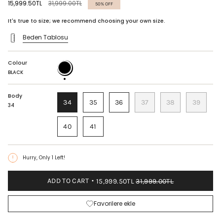
Regular
15,999.50TL
31,999.00TL
50%
OFF
price
It's true to size; we recommend choosing your own size.
Beden Tablosu
Colour
BLACK
BLACK
Body
34
35
36
37
38
39
34
40
41
Hurry, Only
1
Left!
ADD TO CART
15,999.50TL
31,999.00TL
Favorilere ekle