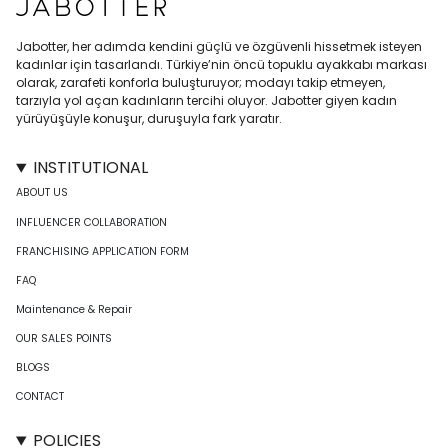
Jabotter, her adımda kendini güçlü ve özgüvenli hissetmek isteyen
kadınlar için tasarlandı. Türkiye’nin öncü topuklu ayakkabı markası
olarak, zarafeti konforla buluşturuyor; modayı takip etmeyen,
tarzıyla yol açan kadınların tercihi oluyor. Jabotter giyen kadın
yürüyüşüyle konuşur, duruşuyla fark yaratır.
INSTITUTIONAL
ABOUT US
INFLUENCER COLLABORATION
FRANCHISING APPLICATION FORM
FAQ
Maintenance & Repair
OUR SALES POINTS
BLOGS
CONTACT
POLICIES