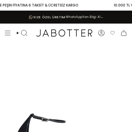
Skip
 PEŞİN FİYATINA 6 TAKSİT & ÜCRETSİZ KARGO
10.000 TL VE
to
content
SIZE ÖZEL ÜRETİM
WhatsApp’tan Bilgi Al
→
Search
Account
Favoriler