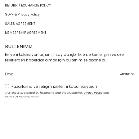
RETURN / EXCHANGE POLICY
GDPR & Privacy Policy
SALES AGREEMENT
MEMBERSHIP AGREEMENT
BÜLTENIMIZ
En yeni koleksiyonlar, sınırlı sayıda işbirlikleri, erken erişim ve özel
tekliflerden haberdar olmak için bültenimize abone ol.
ABONE OL
Pazarlama ve iletişim izinlerini kabul ediyorum.
This site is protected by hCaptcha and the hCaptcha
Privacy Policy
and
Terms of Service
apply.
I
F
T
T
P
Y
L
n
a
w
i
i
o
i
s
c
i
k
n
u
n
t
e
t
T
t
T
k
LANGUAGE
a
b
t
o
e
u
e
g
o
e
k
r
b
d
English